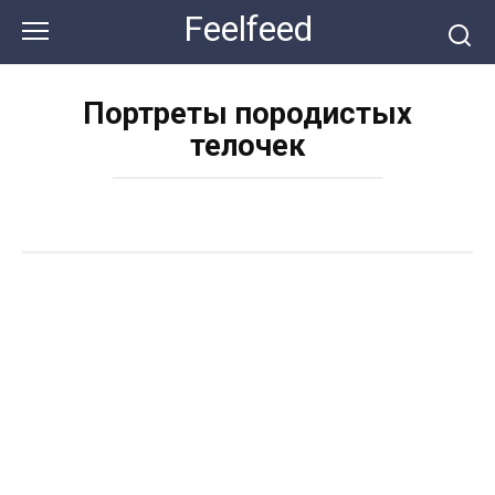
Перейти
Feelfeed
к
контенту
Портреты породистых
телочек