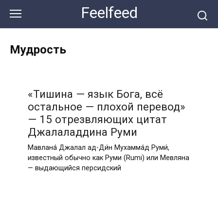
Перейти
Feelfeed
к
контенту
Мудрость
«Тишина — язык Бога, всё
остальное — плохой перевод»
— 15 отрезвляющих цитат
Джалаладдина Руми
Мавлана́ Джалал ад-Ди́н Мухамма́д Руми́,
известный обычно как Руми (Rumi) или Мевляна
— выдающийся персидский