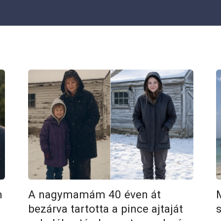
m
A nagymamám 40 éven át
M
bezárva tartotta a pince ajtaját
s