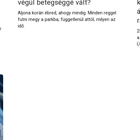
végül betegséggé vált?
Aljona korán ébred, ahogy mindig. Minden reggel
futni megy a parkba, függetlenül attól, milyen az
idő.
y
2
a
Ü