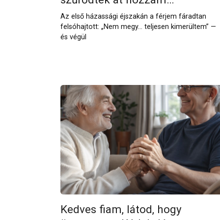
Az első házassági éjszakán a férjem fáradtan
felsóhajtott: „Nem megy… teljesen kimerültem” —
és végül
Kedves fiam, látod, hogy