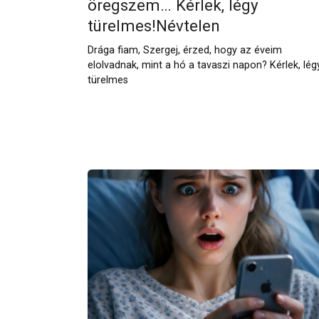
öregszem… Kérlek, légy
türelmes!Névtelen
Drága fiam, Szergej, érzed, hogy az éveim
elolvadnak, mint a hó a tavaszi napon? Kérlek, lég
türelmes