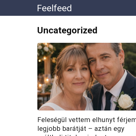
Перейти
Feelfeed
к
контенту
Uncategorized
Feleségül vettem elhunyt férje
legjobb barátját – aztán egy