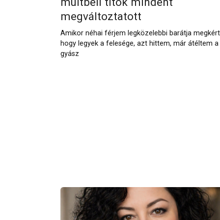
múltbeli titok mindent
megváltoztatott
Amikor néhai férjem legközelebbi barátja megkért
hogy legyek a felesége, azt hittem, már átéltem a
gyász