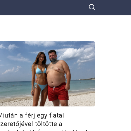
iután a férj egy fiatal
zeretőjével töltötte a