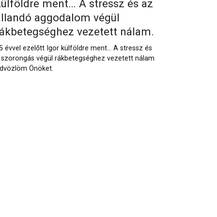
külföldre ment… A stressz és az
állandó aggodalom végül
rákbetegséghez vezetett nálam.
5 évvel ezelőtt Igor külföldre ment… A stressz és
 szorongás végül rákbetegséghez vezetett nálam
dvözlöm Önöket.