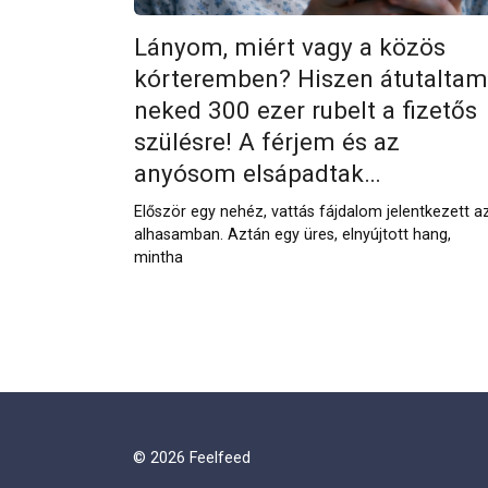
Lányom, miért vagy a közös
kórteremben? Hiszen átutaltam
neked 300 ezer rubelt a fizetős
szülésre! A férjem és az
anyósom elsápadtak…
Először egy nehéz, vattás fájdalom jelentkezett a
alhasamban. Aztán egy üres, elnyújtott hang,
mintha
Пагинация
записей
© 2026 Feelfeed