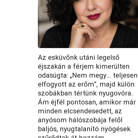
Az esküvőnk utáni legelső
éjszakán a férjem kimerülten
odasúgta: „Nem megy… teljesen
elfogyott az erőm”, majd külön
szobákban tértünk nyugovóra.
Ám éjfél pontosan, amikor már
minden elcsendesedett, az
anyósom hálószobája felől
baljós, nyugtalanító nyögések
szűrődtek át hozzám…