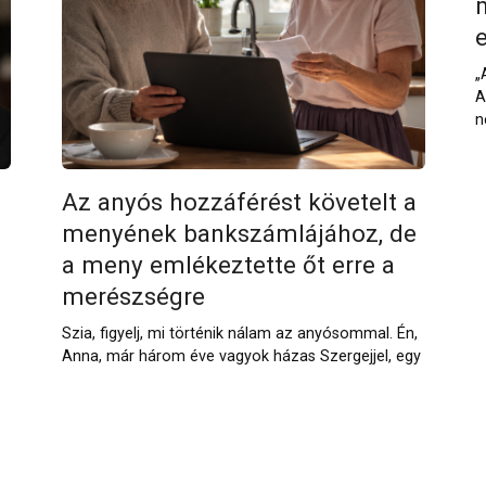
„
A
n
Az anyós hozzáférést követelt a
menyének bankszámlájához, de
a meny emlékeztette őt erre a
merészségre
Szia, figyelj, mi történik nálam az anyósommal. Én,
Anna, már három éve vagyok házas Szergejjel, egy