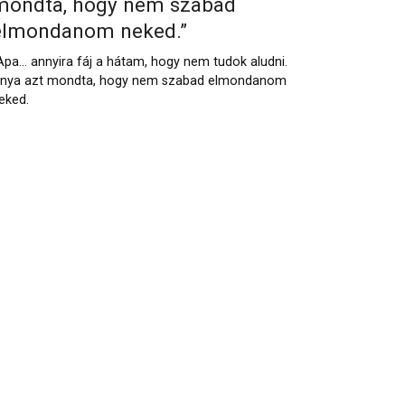
mondta, hogy nem szabad
elmondanom neked.”
Apa… annyira fáj a hátam, hogy nem tudok aludni.
nya azt mondta, hogy nem szabad elmondanom
eked.