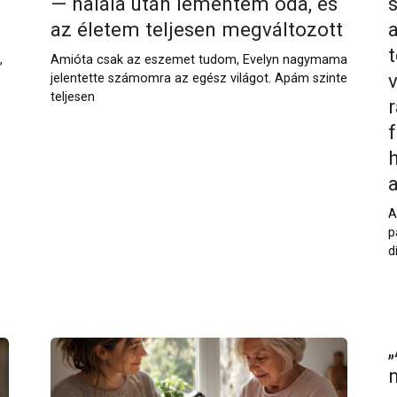
— halála után lementem oda, és
az életem teljesen megváltozott
,
Amióta csak az eszemet tudom, Evelyn nagymama
jelentette számomra az egész világot. Apám szinte
teljesen
f
h
a
A
p
d