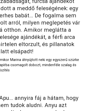
szabadságát, furcsa ajándékot
adott a meddő feleségének: egy
terhes babát… De fogalma sem
volt arról, milyen meglepetés vár
rá otthon. Amikor meglátta a
elesége ajándékát, a férfi arca
irtelen eltorzult, és pillanatok
latt elsápadt!
mikor Marina átnyújtott neki egy egyszerű szürke
apírba csomagolt dobozt, mindenféle szalag és
íszítés
„Apu… annyira fáj a hátam, hogy
nem tudok aludni. Anyu azt