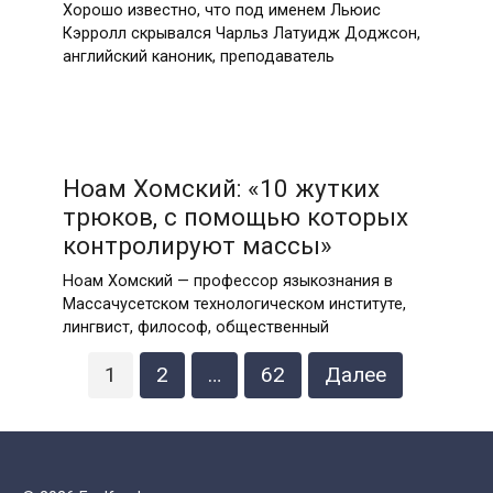
Хорошо известно, что под именем Льюис
Кэрролл скрывался Чарльз Латуидж Доджсон,
английский каноник, преподаватель
Ноам Хомский: «10 жутких
трюков, с помощью которых
контролируют массы»
Ноам Хомский — профессор языкознания в
Массачусетском технологическом институте,
лингвист, философ, общественный
Пагинация
1
2
…
62
Далее
записей