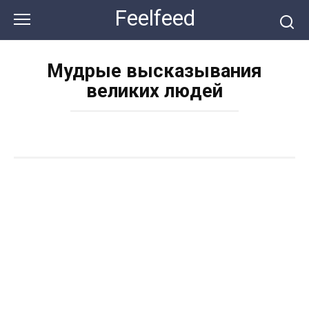
Перейти
Feelfeed
к
контенту
Мудрые высказывания
великих людей