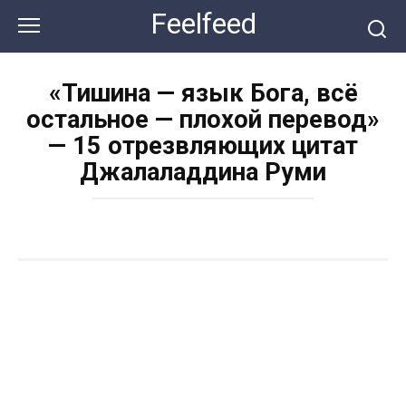
Перейти
Feelfeed
к
контенту
«Тишина — язык Бога, всё
остальное — плохой перевод»
— 15 отрезвляющих цитат
Джалаладдина Руми