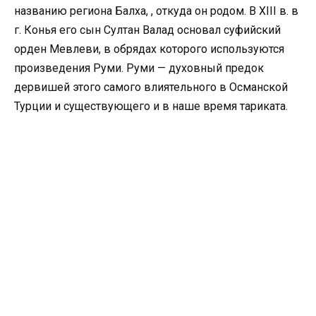
названию региона Балха, , откуда он родом. В ХIII в. в
г. Конья его сын Султан Валад основал суфийский
орден Мевлеви, в обрядах которого используются
произведения Руми. Руми — духовный предок
дервишей этого самого влиятельного в Османской
Турции и существующего и в наше время тариката.