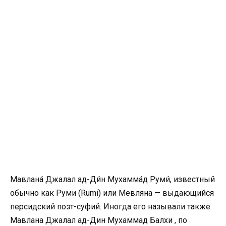
Мавлана́ Джалал ад-Ди́н Мухамма́д Руми́, известный
обычно как Руми (Rumi) или Мевляна — выдающийся
персидский поэт-суфий. Иногда его называли также
Мавлана Джалал ад-Дин Мухаммад Балхи , по