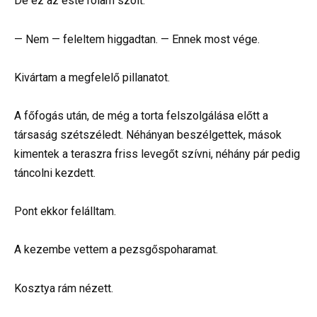
De ez az este rólam szólt.
— Nem — feleltem higgadtan. — Ennek most vége.
Kivártam a megfelelő pillanatot.
A főfogás után, de még a torta felszolgálása előtt a
társaság szétszéledt. Néhányan beszélgettek, mások
kimentek a teraszra friss levegőt szívni, néhány pár pedig
táncolni kezdett.
Pont ekkor felálltam.
A kezembe vettem a pezsgőspoharamat.
Kosztya rám nézett.