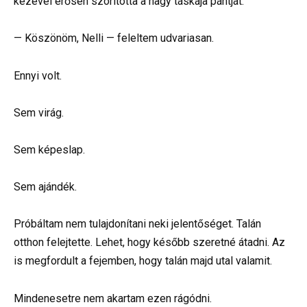
kezével erősen szorította a nagy táskája pántját.
— Köszönöm, Nelli — feleltem udvariasan.
Ennyi volt.
Sem virág.
Sem képeslap.
Sem ajándék.
Próbáltam nem tulajdonítani neki jelentőséget. Talán
otthon felejtette. Lehet, hogy később szeretné átadni. Az
is megfordult a fejemben, hogy talán majd utal valamit.
Mindenesetre nem akartam ezen rágódni.