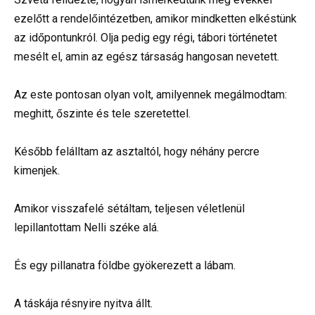
ezelőtt a rendelőintézetben, amikor mindketten elkéstünk
az időpontunkról. Olja pedig egy régi, tábori történetet
mesélt el, amin az egész társaság hangosan nevetett.
Az este pontosan olyan volt, amilyennek megálmodtam:
meghitt, őszinte és tele szeretettel.
Később felálltam az asztaltól, hogy néhány percre
kimenjek.
Amikor visszafelé sétáltam, teljesen véletlenül
lepillantottam Nelli széke alá.
És egy pillanatra földbe gyökerezett a lábam.
A táskája résnyire nyitva állt.