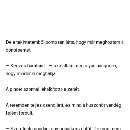
De a tekintetemből pontosan látta, hogy már meghoztam a
döntésemet.
— Kedves barátaim… — szólaltam meg olyan hangosan,
hogy mindenki meghallja.
A pincér azonnal lehalkította a zenét.
A teremben teljes csend lett, és mind a huszonöt vendég
felém fordult.
— Szeretnék mondani egy pohárköszöntőt. De most nem