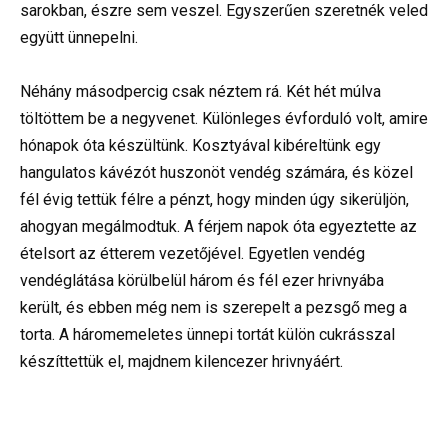
sarokban, észre sem veszel. Egyszerűen szeretnék veled
együtt ünnepelni.
Néhány másodpercig csak néztem rá. Két hét múlva
töltöttem be a negyvenet. Különleges évforduló volt, amire
hónapok óta készültünk. Kosztyával kibéreltünk egy
hangulatos kávézót huszonöt vendég számára, és közel
fél évig tettük félre a pénzt, hogy minden úgy sikerüljön,
ahogyan megálmodtuk. A férjem napok óta egyeztette az
ételsort az étterem vezetőjével. Egyetlen vendég
vendéglátása körülbelül három és fél ezer hrivnyába
került, és ebben még nem is szerepelt a pezsgő meg a
torta. A háromemeletes ünnepi tortát külön cukrásszal
készíttettük el, majdnem kilencezer hrivnyáért.