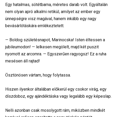
Egy hatalmas, sötétbarna, méretes darab volt. Egyáltalán
nem olyan apró alkalmi retikül, amilyet az ember egy
ünnepségre visz magával, hanem inkább egy nagy
bevásárlótáskára emlékeztetett.
— Boldog születésnapot, Marinocska! Isten éltessen a
jubileumodon! — lelkesen megölelt, majd két puszit
nyomott az arcomra. — Egyszerűen ragyogsz! Ez a ruha
mesésen áll rajtad!
Ösztönösen vártam, hogy folytassa.
Hiszen ilyenkor általában előkerül egy csokor virág, egy
díszdoboz, egy ajándéktáska vagy legalább egy képeslap.
Nelli azonban csak mosolygott rám, miközben mindkét