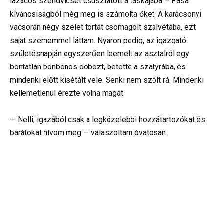
lazacos szendvicset csúsztatott a táskájába – Pasa
kíváncsiságból még meg is számolta őket. A karácsonyi
vacsorán négy szelet tortát csomagolt szalvétába, ezt
saját szememmel láttam. Nyáron pedig, az igazgató
születésnapján egyszerűen leemelt az asztalról egy
bontatlan bonbonos dobozt, betette a szatyrába, és
mindenki előtt kisétált vele. Senki nem szólt rá. Mindenki
kellemetlenül érezte volna magát.
— Nelli, igazából csak a legközelebbi hozzátartozókat és
barátokat hívom meg — válaszoltam óvatosan.