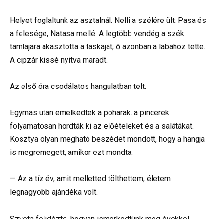
Helyet foglaltunk az asztalnál. Nelli a szélére ült, Pasa és
a felesége, Natasa mellé. A legtöbb vendég a szék
támlájára akasztotta a táskáját, ő azonban a lábához tette.
A cipzár kissé nyitva maradt.
Az első óra csodálatos hangulatban telt.
Egymás után emelkedtek a poharak, a pincérek
folyamatosan hordták ki az előételeket és a salátákat.
Kosztya olyan megható beszédet mondott, hogy a hangja
is megremegett, amikor ezt mondta:
— Az a tíz év, amit melletted tölthettem, életem
legnagyobb ajándéka volt.
Szveta felidézte, hogyan ismerkedtünk meg évekkel