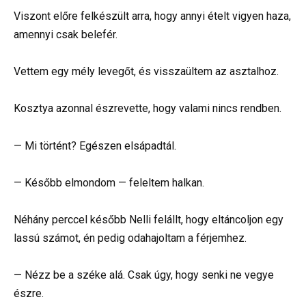
Viszont előre felkészült arra, hogy annyi ételt vigyen haza,
amennyi csak belefér.
Vettem egy mély levegőt, és visszaültem az asztalhoz.
Kosztya azonnal észrevette, hogy valami nincs rendben.
— Mi történt? Egészen elsápadtál.
— Később elmondom — feleltem halkan.
Néhány perccel később Nelli felállt, hogy eltáncoljon egy
lassú számot, én pedig odahajoltam a férjemhez.
— Nézz be a széke alá. Csak úgy, hogy senki ne vegye
észre.