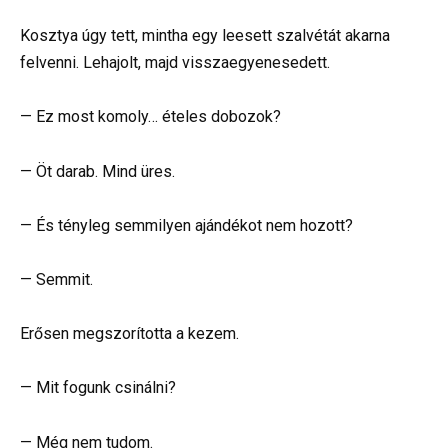
Kosztya úgy tett, mintha egy leesett szalvétát akarna
felvenni. Lehajolt, majd visszaegyenesedett.
— Ez most komoly… ételes dobozok?
— Öt darab. Mind üres.
— És tényleg semmilyen ajándékot nem hozott?
— Semmit.
Erősen megszorította a kezem.
— Mit fogunk csinálni?
— Még nem tudom.