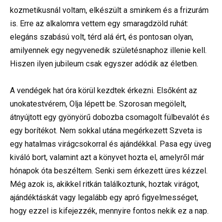
kozmetikusnál voltam, elkészült a sminkem és a frizurám
is. Erre az alkalomra vettem egy smaragdzöld ruhát:
elegáns szabású volt, térd alá ért, és pontosan olyan,
amilyennek egy negyvenedik születésnaphoz illenie kell.
Hiszen ilyen jubileum csak egyszer adódik az életben.
A vendégek hat óra körül kezdtek érkezni. Elsőként az
unokatestvérem, Olja lépett be. Szorosan megölelt,
átnyújtott egy gyönyörű dobozba csomagolt fülbevalót és
egy borítékot. Nem sokkal utána megérkezett Szveta is
egy hatalmas virágcsokorral és ajándékkal. Pasa egy üveg
kiváló bort, valamint azt a könyvet hozta el, amelyről már
hónapok óta beszéltem. Senki sem érkezett üres kézzel.
Még azok is, akikkel ritkán találkoztunk, hoztak virágot,
ajándéktáskát vagy legalább egy apró figyelmességet,
hogy ezzel is kifejezzék, mennyire fontos nekik ez a nap.