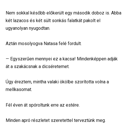
Nem sokkal később előkerült egy második doboz is. Abba
két lazacos és két sült sonkás falatkát pakolt el
ugyanolyan nyugodtan.
Aztán mosolyogva Natasa felé fordult.
— Egyszerűen mennyei ez a kacsa! Mindenképpen adják
át a szakácsnak a dicséretemet.
Úgy éreztem, mintha valaki ökölbe szorította volna a
mellkasomat.
Fél éven át spóroltunk erre az estére.
Minden apró részletet szeretettel terveztünk meg.