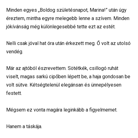
Minden egyes „Boldog születésnapot, Marina!” után úgy
éreztem, mintha egyre melegebb lenne a szívem. Minden
jókívánság még különlegesebbé tette ezt az estét.
Nelli csak jóval hat óra után érkezett meg. Ő volt az utolsó
vendég.
Már az ajtóból észrevettem. Sötétkék, csillogó ruhát
viselt, magas sarkú cipőben lépett be, a haja gondosan be
volt sütve. Kétségtelenül elegánsan és ünnepélyesen
festett.
Mégsem ez vonta magára leginkább a figyelmemet.
Hanem a táskája.