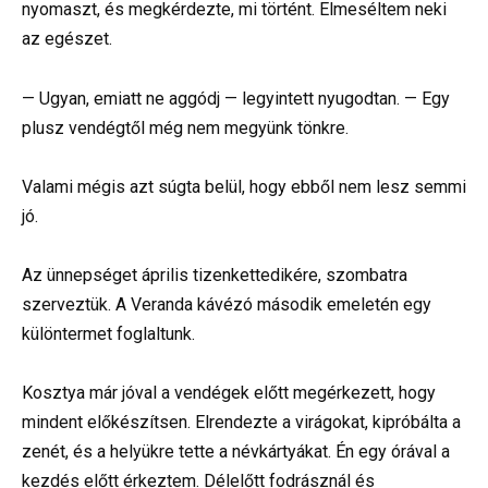
nyomaszt, és megkérdezte, mi történt. Elmeséltem neki
az egészet.
— Ugyan, emiatt ne aggódj — legyintett nyugodtan. — Egy
plusz vendégtől még nem megyünk tönkre.
Valami mégis azt súgta belül, hogy ebből nem lesz semmi
jó.
Az ünnepséget április tizenkettedikére, szombatra
szerveztük. A Veranda kávézó második emeletén egy
különtermet foglaltunk.
Kosztya már jóval a vendégek előtt megérkezett, hogy
mindent előkészítsen. Elrendezte a virágokat, kipróbálta a
zenét, és a helyükre tette a névkártyákat. Én egy órával a
kezdés előtt érkeztem. Délelőtt fodrásznál és