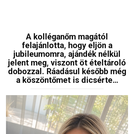
A kolléganőm magától
felajánlotta, hogy eljön a
jubileumomra, ajándék nélkül
jelent meg, viszont öt ételtároló
dobozzal. Ráadásul később még
a köszöntőmet is dicsérte…