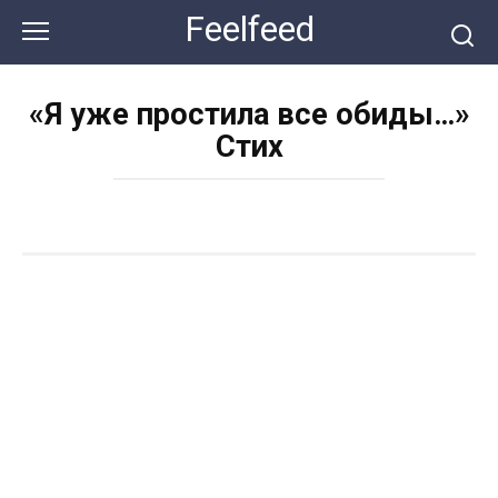
Перейти
Feelfeed
к
контенту
«Я уже простила все обиды…»
Стих