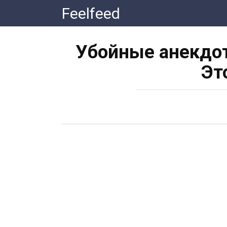
Перейти
Feelfeed
к
контенту
Убойные анекдот
Эт