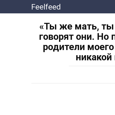
Перейти
Feelfeed
к
контенту
«Ты же мать, ты
говорят они. Но
родители моего
никакой