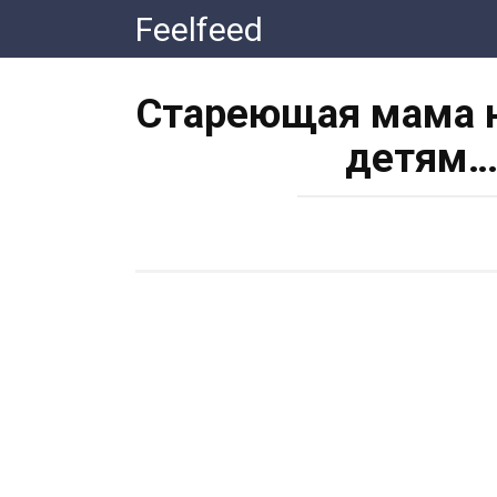
Перейти
Feelfeed
к
контенту
Стареющая мама н
детям… 