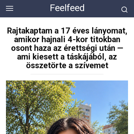
Перейти
Feelfeed
к
контенту
Rajtakaptam a 17 éves lányomat,
amikor hajnali 4-kor titokban
osont haza az érettségi után —
ami kiesett a táskájából, az
összetörte a szívemet