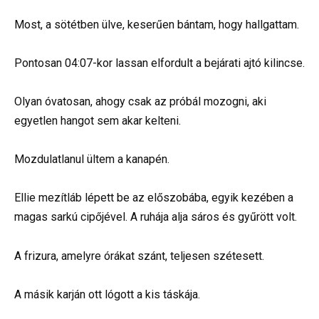
Most, a sötétben ülve, keserűen bántam, hogy hallgattam.
Pontosan 04:07-kor lassan elfordult a bejárati ajtó kilincse.
Olyan óvatosan, ahogy csak az próbál mozogni, aki
egyetlen hangot sem akar kelteni.
Mozdulatlanul ültem a kanapén.
Ellie mezítláb lépett be az előszobába, egyik kezében a
magas sarkú cipőjével. A ruhája alja sáros és gyűrött volt.
A frizura, amelyre órákat szánt, teljesen szétesett.
A másik karján ott lógott a kis táskája.