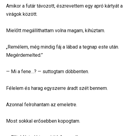
Amikor a futár távozott, észrevettem egy apró kártyát a
virágok között.
Mielőtt megállíthattam volna magam, kihúztam.
„Remélem, még mindig fáj a lábad a tegnap este után.
Megérdemelted.”
— Mi a fene…? — suttogtam döbbenten.
Félelem és harag egyszerre áradt szét bennem.
Azonnal felrohantam az emeletre.
Most sokkal erősebben kopogtam.