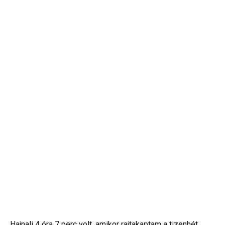
Hajnali 4 óra 7 perc volt, amikor rajtakaptam a tizenhét