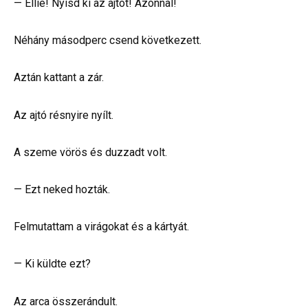
— Ellie! Nyisd ki az ajtót! Azonnal!
Néhány másodperc csend következett.
Aztán kattant a zár.
Az ajtó résnyire nyílt.
A szeme vörös és duzzadt volt.
— Ezt neked hozták.
Felmutattam a virágokat és a kártyát.
— Ki küldte ezt?
Az arca összerándult.