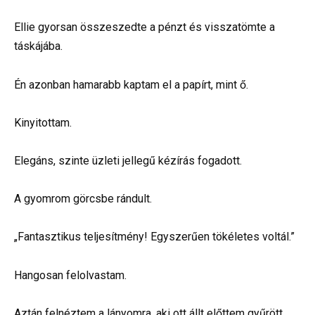
Ellie gyorsan összeszedte a pénzt és visszatömte a
táskájába.
Én azonban hamarabb kaptam el a papírt, mint ő.
Kinyitottam.
Elegáns, szinte üzleti jellegű kézírás fogadott.
A gyomrom görcsbe rándult.
„Fantasztikus teljesítmény! Egyszerűen tökéletes voltál.”
Hangosan felolvastam.
Aztán felnéztem a lányomra, aki ott állt előttem gyűrött