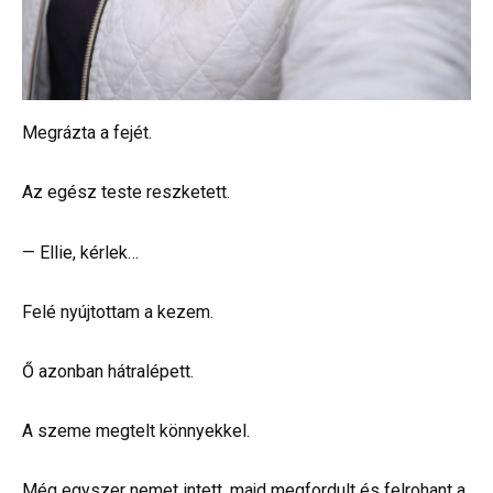
Megrázta a fejét.
Az egész teste reszketett.
— Ellie, kérlek…
Felé nyújtottam a kezem.
Ő azonban hátralépett.
A szeme megtelt könnyekkel.
Még egyszer nemet intett, majd megfordult és felrohant a