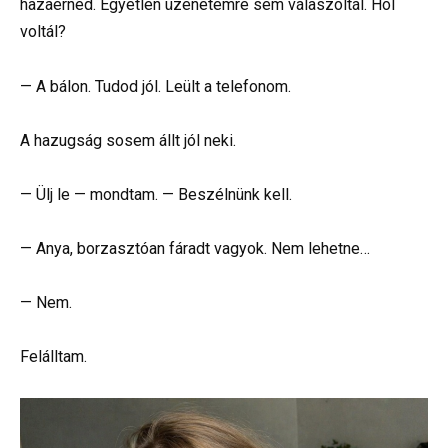
hazaérned. Egyetlen üzenetemre sem válaszoltál. Hol
voltál?
— A bálon. Tudod jól. Leült a telefonom.
A hazugság sosem állt jól neki.
— Ülj le — mondtam. — Beszélnünk kell.
— Anya, borzasztóan fáradt vagyok. Nem lehetne…
— Nem.
Felálltam.