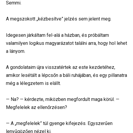
Semmi.
A megszokott „kézbesítve” jelzés sem jelent meg.
Idegesen járkáltam fel-alá a házban, és próbáltam
valamilyen logikus magyarázatot találni arra, hogy hol lehet
a lányom.
A gondolataim újra visszatértek az este kezdetéhez,
amikor lesétált a lépcsőn a báli ruhájában, és egy pillanatra
még a lélegzetem is elállt.
— Na? — kérdezte, miközben megfordult maga körül. —
Megfelelek az ellenőrzésen?
— A „megfelelek” túl gyenge kifejezés. Egyszerűen
lenyűgözően nézel ki.