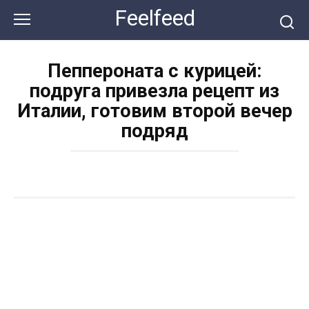
Перейти
Feelfeed
к
контенту
Пеппероната с курицей:
подруга привезла рецепт из
Италии, готовим второй вечер
подряд