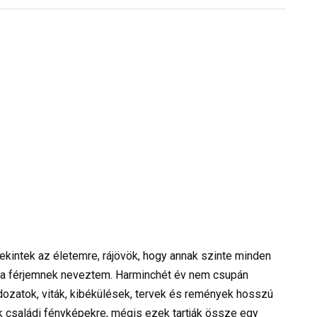
kintek az életemre, rájövök, hogy annak szinte minden
kor a férjemnek neveztem. Harminchét év nem csupán
dozatok, viták, kibékülések, tervek és remények hosszú
k családi fényképekre, mégis ezek tartják össze egy