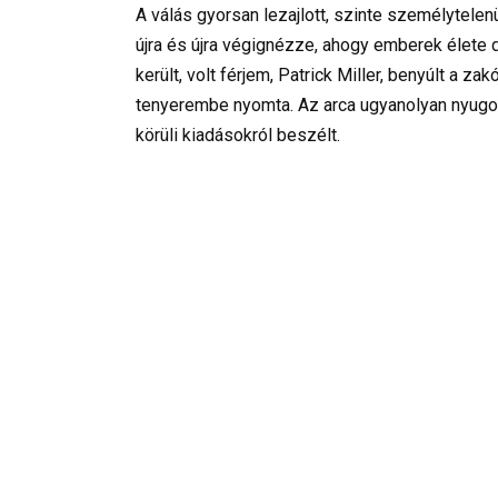
A válás gyorsan lezajlott, szinte személytelen
újra és újra végignézze, ahogy emberek élete da
került, volt férjem, Patrick Miller, benyúlt a 
tenyerembe nyomta. Az arca ugyanolyan nyugod
körüli kiadásokról beszélt.