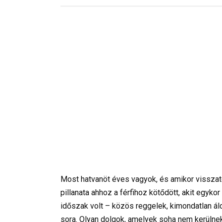
Most hatvanöt éves vagyok, és amikor visszate
pillanata ahhoz a férfihoz kötődött, akit egy
időszak volt – közös reggelek, kimondatlan ál
sora. Olyan dolgok, amelyek soha nem kerülne