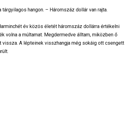
 tárgyilagos hangon. – Háromszáz dollár van rajta.
 Harminchét év közös életét háromszáz dollárra értékelni
ölték volna a múltamat. Megdermedve álltam, miközben ő
t vissza. A lépteinek visszhangja még sokáig ott csengett
ült.