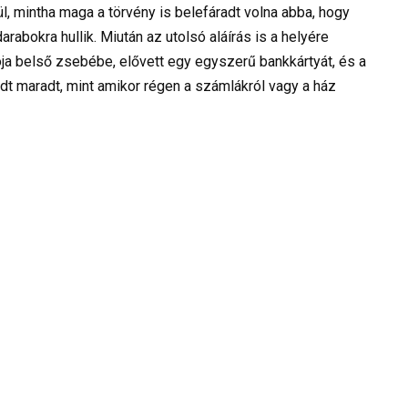
ül, mintha maga a törvény is belefáradt volna abba, hogy
rabokra hullik. Miután az utolsó aláírás is a helyére
zakója belső zsebébe, elővett egy egyszerű bankkártyát, és a
t maradt, mint amikor régen a számlákról vagy a ház