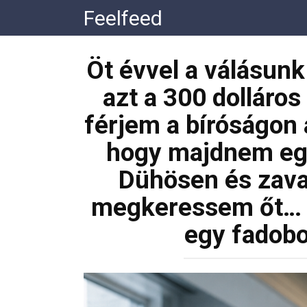
Перейти
Feelfeed
к
контенту
Öt évvel a válásunk
azt a 300 dolláros
férjem a bíróságon 
hogy majdnem egym
Dühösen és zava
megkeressem őt… és
egy fadobo