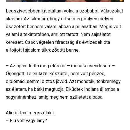
Legszívesebben kisétáltam volna a szobából. Válaszokat
akartam. Azt akartam, hogy értse meg, milyen mélyen
összetört bennem valami abban a pillanatban. Mégis volt
valami a tekintetében, ami ott tartott. Nem sajnálatot
keresett. Csak végtelen fáradtság és évtizedek óta
elfojtott fájdalom tükröződött benne.
– Az apám tudta meg először – mondta csendesen. –
Őrjöngött. Te elutazni készültél, nem volt pénzed,
diplomád, semmi biztos jövőd. Azt mondták, tönkremegy
az életem, ha bárki megtudja. Elküdtek Indiana államba a
nagynénémhez, amíg meg nem született a baba.
Alig bírtam megszólalni.
– Fiú volt vagy lány?