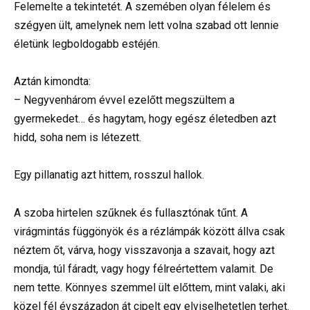
Felemelte a tekintetét. A szemében olyan félelem és
szégyen ült, amelynek nem lett volna szabad ott lennie
életünk legboldogabb estéjén.
Aztán kimondta:
– Negyvenhárom évvel ezelőtt megszültem a
gyermekedet… és hagytam, hogy egész életedben azt
hidd, soha nem is létezett.
Egy pillanatig azt hittem, rosszul hallok.
A szoba hirtelen szűknek és fullasztónak tűnt. A
virágmintás függönyök és a rézlámpák között állva csak
néztem őt, várva, hogy visszavonja a szavait, hogy azt
mondja, túl fáradt, vagy hogy félreértettem valamit. De
nem tette. Könnyes szemmel ült előttem, mint valaki, aki
közel fél évszázadon át cipelt egy elviselhetetlen terhet.