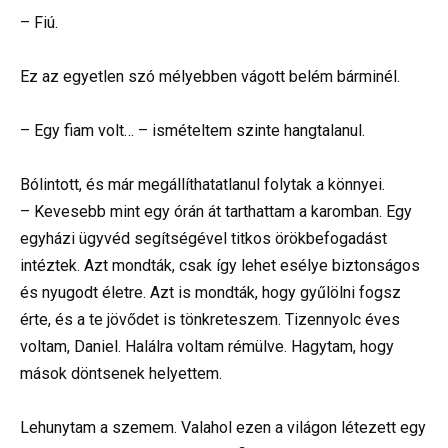
– Fiú.
Ez az egyetlen szó mélyebben vágott belém bárminél.
– Egy fiam volt… – ismételtem szinte hangtalanul.
Bólintott, és már megállíthatatlanul folytak a könnyei.
– Kevesebb mint egy órán át tarthattam a karomban. Egy
egyházi ügyvéd segítségével titkos örökbefogadást
intéztek. Azt mondták, csak így lehet esélye biztonságos
és nyugodt életre. Azt is mondták, hogy gyűlölni fogsz
érte, és a te jövődet is tönkreteszem. Tizennyolc éves
voltam, Daniel. Halálra voltam rémülve. Hagytam, hogy
mások döntsenek helyettem.
Lehunytam a szemem. Valahol ezen a világon létezett egy