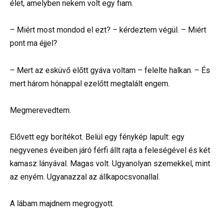
élet, amelyben nekem volt egy fiam.
– Miért most mondod el ezt? – kérdeztem végül. – Miért
pont ma éjjel?
– Mert az esküvő előtt gyáva voltam – felelte halkan. – És
mert három hónappal ezelőtt megtalált engem.
Megmerevedtem.
Elővett egy borítékot. Belül egy fénykép lapult: egy
negyvenes éveiben járó férfi állt rajta a feleségével és két
kamasz lányával. Magas volt. Ugyanolyan szemekkel, mint
az enyém. Ugyanazzal az állkapocsvonallal.
A lábam majdnem megrogyott.