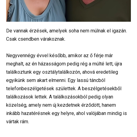
De vannak érzések, amelyek soha nem múlnak el igazán.
Csak csendben várakoznak.
Negyvennégy évvel később, amikor az ő férje már
meghalt, az én házasságom pedig rég a múlté lett, újra
találkoztunk egy osztálytalálkozón, ahová eredetileg
egyikünk sem akart elmenni. Egy lassú táncból
telefonbeszélgetések születtek. A beszélgetésekből
találkozások lettek. A találkozásokból pedig olyan
közelség, amely nem új kezdetnek érződött, hanem
inkább hazatérésnek egy helyre, ahol valójában mindig is
vártak rám.