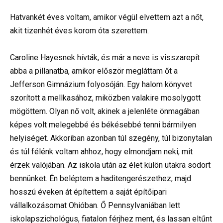
Hatvankét éves voltam, amikor végül elvettem azt a nőt,
akit tizenhét éves korom óta szerettem.
Caroline Hayesnek hívták, és már a neve is visszarepít
abba a pillanatba, amikor először megláttam őt a
Jefferson Gimnázium folyosóján. Egy halom könyvet
szorított a mellkasához, miközben valakire mosolygott
mögöttem. Olyan nő volt, akinek a jelenléte önmagában
képes volt melegebbé és békésebbé tenni bármilyen
helyiséget. Akkoriban azonban túl szegény, túl bizonytalan
és túl félénk voltam ahhoz, hogy elmondjam neki, mit
érzek valójában. Az iskola után az élet külön utakra sodort
bennünket. Én beléptem a haditengerészethez, majd
hosszú éveken át építettem a saját építőipari
vállalkozásomat Ohióban. Ő Pennsylvaniában lett
iskolapszichológus, fiatalon férjhez ment, és lassan eltűnt