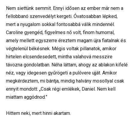
Nem siettünk semmit. Ennyi idősen az ember már nem a
fellobbanó szenvedélyt kergeti. Óvatosabban lépked,
mert a nyugalom sokkal fontosabbá válik mindennél.
Caroline gyengéd, figyelmes nő volt, finom humorral,
amely mellett egyszerre éreztem magam újra fiatalnak és
végtelenül békésnek. Mégis voltak pillanatok, amikor
hirtelen elcsendesedett, mintha valahová messzire
távozna gondolatban. Néha láttam, ahogy az ablakon kifelé
néz, vagy idegesen gyűrögeti a pulóvere ujját. Amikor
megkérdeztem, mi bántja, mindig halvány mosollyal csak
ennyit mondott: „Csak régi emlékek, Daniel. Nem kell
miattam aggódnod.”
Hittem neki, mert hinni akartam.