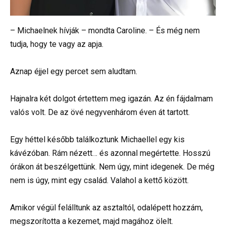
– Michaelnek hívják – mondta Caroline. – És még nem
tudja, hogy te vagy az apja.
Aznap éjjel egy percet sem aludtam.
Hajnalra két dolgot értettem meg igazán. Az én fájdalmam
valós volt. De az övé negyvenhárom éven át tartott.
Egy héttel később találkoztunk Michaellel egy kis
kávézóban. Rám nézett… és azonnal megértette. Hosszú
órákon át beszélgettünk. Nem úgy, mint idegenek. De még
nem is úgy, mint egy család. Valahol a kettő között.
Amikor végül felálltunk az asztaltól, odalépett hozzám,
megszorította a kezemet, majd magához ölelt.