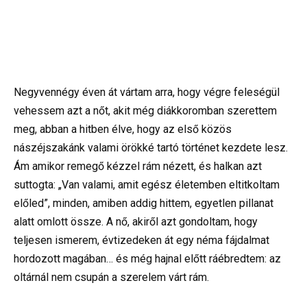
Negyvennégy éven át vártam arra, hogy végre feleségül
vehessem azt a nőt, akit még diákkoromban szerettem
meg, abban a hitben élve, hogy az első közös
nászéjszakánk valami örökké tartó történet kezdete lesz.
Ám amikor remegő kézzel rám nézett, és halkan azt
suttogta: „Van valami, amit egész életemben eltitkoltam
előled”, minden, amiben addig hittem, egyetlen pillanat
alatt omlott össze. A nő, akiről azt gondoltam, hogy
teljesen ismerem, évtizedeken át egy néma fájdalmat
hordozott magában… és még hajnal előtt ráébredtem: az
oltárnál nem csupán a szerelem várt rám.