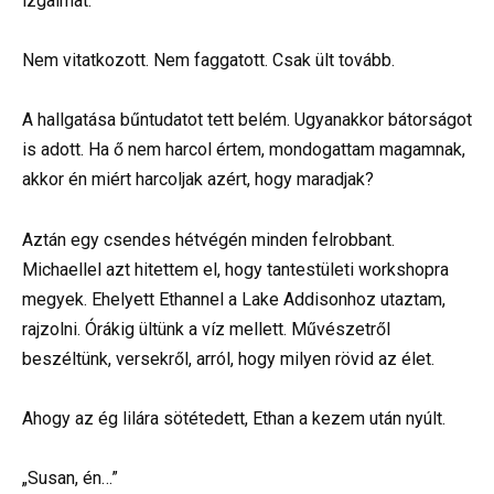
izgalmat.
Nem vitatkozott. Nem faggatott. Csak ült tovább.
A hallgatása bűntudatot tett belém. Ugyanakkor bátorságot
is adott. Ha ő nem harcol értem, mondogattam magamnak,
akkor én miért harcoljak azért, hogy maradjak?
Aztán egy csendes hétvégén minden felrobbant.
Michaellel azt hitettem el, hogy tantestületi workshopra
megyek. Ehelyett Ethannel a Lake Addisonhoz utaztam,
rajzolni. Órákig ültünk a víz mellett. Művészetről
beszéltünk, versekről, arról, hogy milyen rövid az élet.
Ahogy az ég lilára sötétedett, Ethan a kezem után nyúlt.
„Susan, én…”