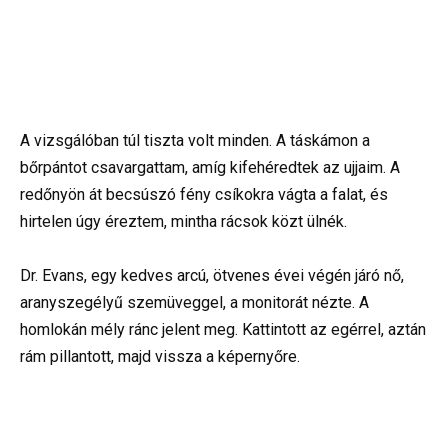
A vizsgálóban túl tiszta volt minden. A táskámon a
bőrpántot csavargattam, amíg kifehéredtek az ujjaim. A
redőnyön át becsúszó fény csíkokra vágta a falat, és
hirtelen úgy éreztem, mintha rácsok közt ülnék.
Dr. Evans, egy kedves arcú, ötvenes évei végén járó nő,
aranyszegélyű szemüveggel, a monitorát nézte. A
homlokán mély ránc jelent meg. Kattintott az egérrel, aztán
rám pillantott, majd vissza a képernyőre.