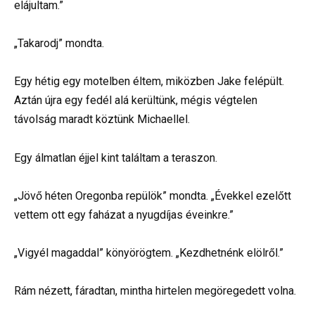
elájultam.”
„Takarodj” mondta.
Egy hétig egy motelben éltem, miközben Jake felépült.
Aztán újra egy fedél alá kerültünk, mégis végtelen
távolság maradt köztünk Michaellel.
Egy álmatlan éjjel kint találtam a teraszon.
„Jövő héten Oregonba repülök” mondta. „Évekkel ezelőtt
vettem ott egy faházat a nyugdíjas éveinkre.”
„Vigyél magaddal” könyörögtem. „Kezdhetnénk elölről.”
Rám nézett, fáradtan, mintha hirtelen megöregedett volna.