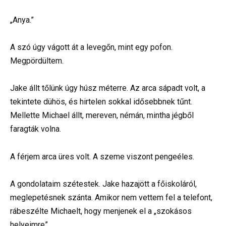
„Anya.”
A szó úgy vágott át a levegőn, mint egy pofon.
Megpördültem.
Jake állt tőlünk úgy húsz méterre. Az arca sápadt volt, a
tekintete dühös, és hirtelen sokkal idősebbnek tűnt.
Mellette Michael állt, mereven, némán, mintha jégből
faragták volna.
A férjem arca üres volt. A szeme viszont pengeéles.
A gondolataim szétestek. Jake hazajött a főiskoláról,
meglepetésnek szánta. Amikor nem vettem fel a telefont,
rábeszélte Michaelt, hogy menjenek el a „szokásos
helyeimre”.