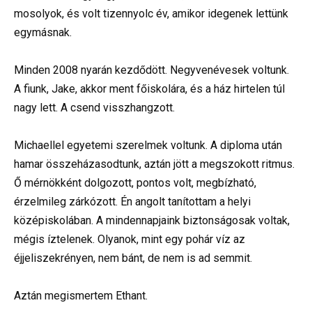
mosolyok, és volt tizennyolc év, amikor idegenek lettünk
egymásnak.
Minden 2008 nyarán kezdődött. Negyvenévesek voltunk.
A fiunk, Jake, akkor ment főiskolára, és a ház hirtelen túl
nagy lett. A csend visszhangzott.
Michaellel egyetemi szerelmek voltunk. A diploma után
hamar összeházasodtunk, aztán jött a megszokott ritmus.
Ő mérnökként dolgozott, pontos volt, megbízható,
érzelmileg zárkózott. Én angolt tanítottam a helyi
középiskolában. A mindennapjaink biztonságosak voltak,
mégis íztelenek. Olyanok, mint egy pohár víz az
éjjeliszekrényen, nem bánt, de nem is ad semmit.
Aztán megismertem Ethant.