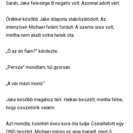
Sarah, Jake felesége B negatív volt. Azonnal adott vért.
Órákkal később Jake állapota stabilizálódott. Az
intenzíven Michael felém fordult. A szeme üres volt,
mintha nem aludt volna hetek óta.
„Ő az én fiam?” kérdezte.
„Persze” mondtam, túl gyorsan.
„A vér mást mond.”
Jake később magához tért. Halkan beszélt, mintha félne,
hogy összetörik valami.
Azt mondta, tizenhét éves kora óta tudja. Csináltatott egy
DNS-tesztet. Michael mégis az apja maradt, mert ő