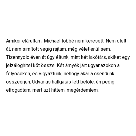
Amikor elárultam, Michael többé nem keresett. Nem ölelt
át, nem simított végig rajtam, még véletlenül sem.
Tizennyolc éven át úgy éltünk, mint két lakótárs, akiket egy
jelzáloghitel köt össze. Két árnyék járt ugyanazokon a
folyosókon, és vigyáztunk, nehogy akár a csendünk
összeérjen. Udvarias hallgatás lett belőle, én pedig
elfogadtam, mert azt hittem, megérdemlem.