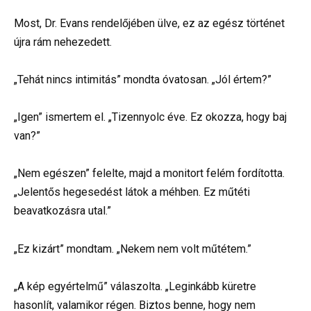
Most, Dr. Evans rendelőjében ülve, ez az egész történet
újra rám nehezedett.
„Tehát nincs intimitás” mondta óvatosan. „Jól értem?”
„Igen” ismertem el. „Tizennyolc éve. Ez okozza, hogy baj
van?”
„Nem egészen” felelte, majd a monitort felém fordította.
„Jelentős hegesedést látok a méhben. Ez műtéti
beavatkozásra utal.”
„Ez kizárt” mondtam. „Nekem nem volt műtétem.”
„A kép egyértelmű” válaszolta. „Leginkább küretre
hasonlít, valamikor régen. Biztos benne, hogy nem