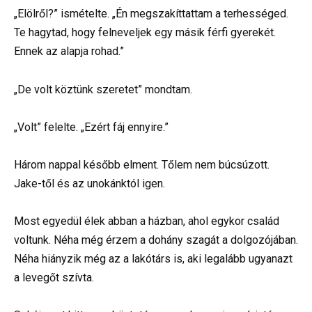
„Elölről?” ismételte. „Én megszakíttattam a terhességed.
Te hagytad, hogy felneveljek egy másik férfi gyerekét.
Ennek az alapja rohad.”
„De volt köztünk szeretet” mondtam.
„Volt” felelte. „Ezért fáj ennyire.”
Három nappal később elment. Tőlem nem búcsúzott.
Jake-től és az unokánktól igen.
Most egyedül élek abban a házban, ahol egykor család
voltunk. Néha még érzem a dohány szagát a dolgozójában.
Néha hiányzik még az a lakótárs is, aki legalább ugyanazt
a levegőt szívta.