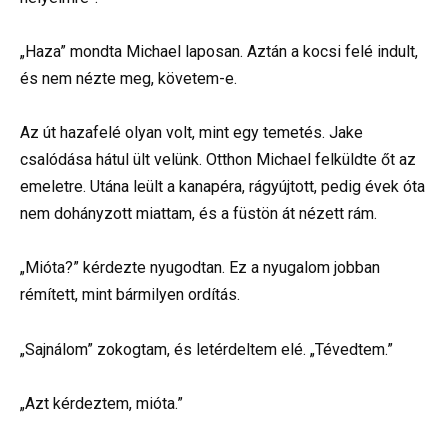
„Haza” mondta Michael laposan. Aztán a kocsi felé indult,
és nem nézte meg, követem-e.
Az út hazafelé olyan volt, mint egy temetés. Jake
csalódása hátul ült velünk. Otthon Michael felküldte őt az
emeletre. Utána leült a kanapéra, rágyújtott, pedig évek óta
nem dohányzott miattam, és a füstön át nézett rám.
„Mióta?” kérdezte nyugodtan. Ez a nyugalom jobban
rémített, mint bármilyen ordítás.
„Sajnálom” zokogtam, és letérdeltem elé. „Tévedtem.”
„Azt kérdeztem, mióta.”