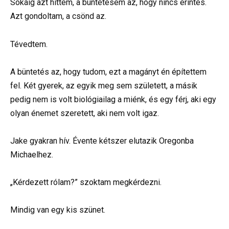
Sokáig azt hittem, a büntetésem az, hogy nincs érintés.
Azt gondoltam, a csönd az.
Tévedtem.
A büntetés az, hogy tudom, ezt a magányt én építettem
fel. Két gyerek, az egyik meg sem született, a másik
pedig nem is volt biológiailag a miénk, és egy férj, aki egy
olyan énemet szeretett, aki nem volt igaz.
Jake gyakran hív. Évente kétszer elutazik Oregonba
Michaelhez.
„Kérdezett rólam?” szoktam megkérdezni.
Mindig van egy kis szünet.