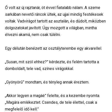
Ő volt az új rajztanár, öt évvel fiatalabb nálam. A szeme
sarkában nevető ráncok ültek, az ujjai mindig festékesek
voltak. Vadvirágot tartott az asztalán, és dúdolt, miközben
dolgozatokat javított. Úgy mozgott a világban, mintha
élvezni akarná, nem csak túlélni.
Egy délután benézett az osztályterembe egy akvarellel.
„Susan, mit szól ehhez?” kérdezte, és felém tartotta a
domboldalt, tele vad, színes virágokkal.
„Gyönyörű” mondtam, és tényleg annak éreztem.
„Akkor legyen a magáé” felelte, és a kezembe nyomta.
„Magára emlékeztet. Csendes, de tele élettel, csak a
megfelelő idő kell.”