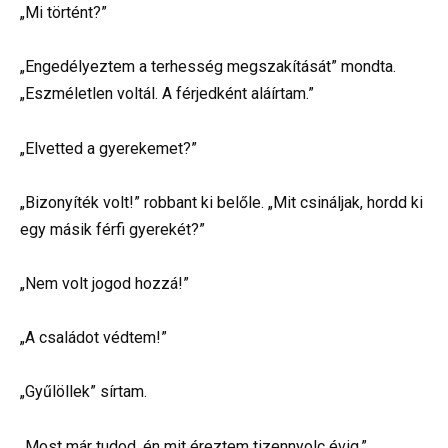
„Mi történt?”
„Engedélyeztem a terhesség megszakítását” mondta.
„Eszméletlen voltál. A férjedként aláírtam.”
„Elvetted a gyerekemet?”
„Bizonyíték volt!” robbant ki belőle. „Mit csináljak, hordd ki
egy másik férfi gyerekét?”
„Nem volt jogod hozzá!”
„A családot védtem!”
„Gyűlöllek” sírtam.
„Most már tudod, én mit éreztem tizennyolc évig.”