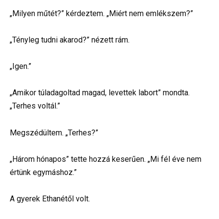
„Milyen műtét?” kérdeztem. „Miért nem emlékszem?”
„Tényleg tudni akarod?” nézett rám.
„Igen.”
„Amikor túladagoltad magad, levettek labort” mondta.
„Terhes voltál.”
Megszédültem. „Terhes?”
„Három hónapos” tette hozzá keserűen. „Mi fél éve nem
értünk egymáshoz.”
A gyerek Ethanétől volt.