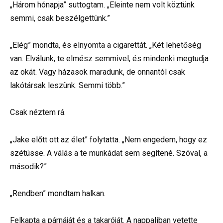
„Három hónapja” suttogtam. „Eleinte nem volt köztünk
semmi, csak beszélgettünk.”
„Elég” mondta, és elnyomta a cigarettát. „Két lehetőség
van. Elválunk, te elmész semmivel, és mindenki megtudja
az okát. Vagy házasok maradunk, de onnantól csak
lakótársak leszünk. Semmi több.”
Csak néztem rá.
„Jake előtt ott az élet” folytatta. „Nem engedem, hogy ez
szétüsse. A válás a te munkádat sem segítené. Szóval, a
második?”
„Rendben” mondtam halkan.
Felkapta a párnáját és a takaróját. A nappaliban vetette