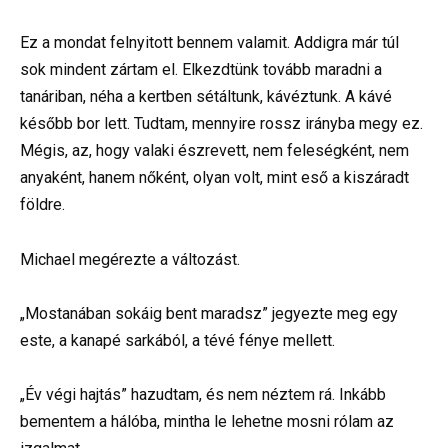
Ez a mondat felnyitott bennem valamit. Addigra már túl
sok mindent zártam el. Elkezdtünk tovább maradni a
tanáriban, néha a kertben sétáltunk, kávéztunk. A kávé
később bor lett. Tudtam, mennyire rossz irányba megy ez.
Mégis, az, hogy valaki észrevett, nem feleségként, nem
anyaként, hanem nőként, olyan volt, mint eső a kiszáradt
földre.
Michael megérezte a változást.
„Mostanában sokáig bent maradsz” jegyezte meg egy
este, a kanapé sarkából, a tévé fénye mellett.
„Év végi hajtás” hazudtam, és nem néztem rá. Inkább
bementem a hálóba, mintha le lehetne mosni rólam az