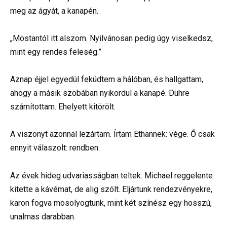
meg az ágyát, a kanapén.
„Mostantól itt alszom. Nyilvánosan pedig úgy viselkedsz,
mint egy rendes feleség.”
Aznap éjjel egyedül feküdtem a hálóban, és hallgattam,
ahogy a másik szobában nyikordul a kanapé. Dühre
számítottam. Ehelyett kitörölt.
A viszonyt azonnal lezártam. Írtam Ethannek: vége. Ő csak
ennyit válaszolt: rendben.
Az évek hideg udvariasságban teltek. Michael reggelente
kitette a kávémat, de alig szólt. Eljártunk rendezvényekre,
karon fogva mosolyogtunk, mint két színész egy hosszú,
unalmas darabban.