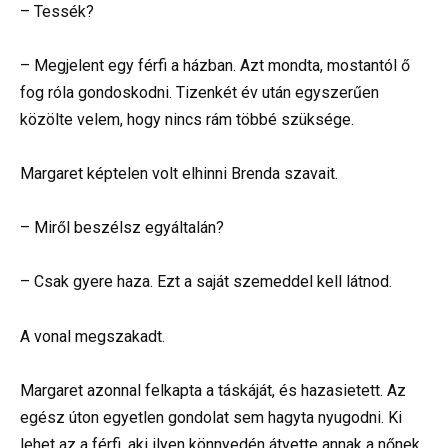
– Tessék?
– Megjelent egy férfi a házban. Azt mondta, mostantól ő
fog róla gondoskodni. Tizenkét év után egyszerűen
közölte velem, hogy nincs rám többé szüksége.
Margaret képtelen volt elhinni Brenda szavait.
– Miről beszélsz egyáltalán?
– Csak gyere haza. Ezt a saját szemeddel kell látnod.
A vonal megszakadt.
Margaret azonnal felkapta a táskáját, és hazasietett. Az
egész úton egyetlen gondolat sem hagyta nyugodni. Ki
lehet az a férfi, aki ilyen könnyedén átvette annak a nőnek