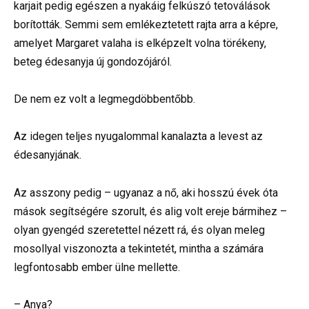
karjait pedig egészen a nyakáig felkúszó tetoválások
borították. Semmi sem emlékeztetett rajta arra a képre,
amelyet Margaret valaha is elképzelt volna törékeny,
beteg édesanyja új gondozójáról.
De nem ez volt a legmegdöbbentőbb.
Az idegen teljes nyugalommal kanalazta a levest az
édesanyjának.
Az asszony pedig – ugyanaz a nő, aki hosszú évek óta
mások segítségére szorult, és alig volt ereje bármihez –
olyan gyengéd szeretettel nézett rá, és olyan meleg
mosollyal viszonozta a tekintetét, mintha a számára
legfontosabb ember ülne mellette.
– Anya?