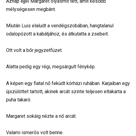
Aznap éjjel Margaret olyasmit tett, amit később
mélységesen megbánt.
Miután Luis elaludt a vendégszobában, hangtalanul
odalopózott a kabátjához, és átkutatta a zsebeit.
Ott volt a bőr jegyzetfüzet.
Alatta pedig egy régi, megsárgult fénykép.
A képen egy fiatal nő feküdt kórházi ruhában. Karjaiban egy
újszülöttet tartott, akinek arcát szinte teljesen eltakarta a
puha takaró.
Margaret sokáig nézte a nő arcát.
Valami ismerős volt benne.