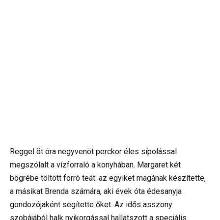
Reggel öt óra negyvenöt perckor éles sípolással
megszólalt a vízforraló a konyhában. Margaret két
bögrébe töltött forró teát: az egyiket magának készítette,
a másikat Brenda számára, aki évek óta édesanyja
gondozójaként segítette őket. Az idős asszony
szobájából halk nyikorgással hallatszott a speciális