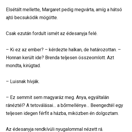
Elsétált mellette, Margaret pedig megvárta, amíg a hátsó
ajtó becsukódik mögötte.
Csak ezután fordult ismét az édesanyja felé.
– Ki ez az ember? – kérdezte halkan, de határozottan. –
Honnan került ide? Brenda teljesen összeomlott. Azt
mondta, kirúgtad.
– Luisnak hívják.
– Ez semmit sem magyaráz meg. Anya, egyáltalán
ránéztél? A tetoválásai… a bőrmellénye… Beengedtél egy
teljesen idegen férfit a házba, miközben én dolgoztam.
Az édesanyja rendkívüli nyugalommal nézett rá.