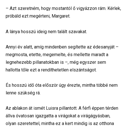
– Azt szeretném, hogy mostantól ő vigyázzon rám. Kérlek,
próbáld ezt megérteni, Margaret.
A lánya hosszú ideig nem talált szavakat.
Annyi év alatt, amíg mindenben segítette az édesanyját –
megmosta, etette, megemelte, és mellette maradt a
legnehezebb pillanatokban is –, még egyszer sem
hallotta tőle ezt a rendíthetetlen elszántságot.
És hosszú idő óta először úgy érezte, mintha többé nem
lenne szükség rá.
Az ablakon át ismét Luisra pillantott. A férfi éppen térden
állva óvatosan igazgatta a virágokat a virágágyásban,
olyan szeretettel, mintha ez a kert mindig is az otthona