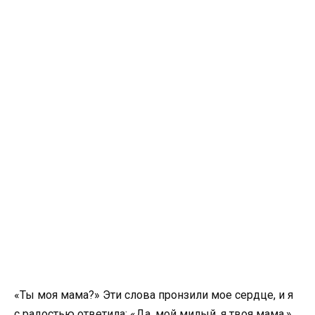
«Ты моя мама?» Эти слова пронзили мое сердце, и я
с радостью ответила: «Да, мой милый, я твоя мама.»