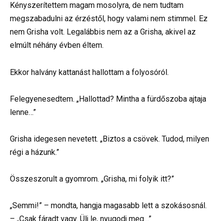
Kényszerítettem magam mosolyra, de nem tudtam
megszabadulni az érzéstől, hogy valami nem stimmel. Ez
nem Grisha volt. Legalábbis nem az a Grisha, akivel az
elmúlt néhány évben éltem.
Ekkor halvány kattanást hallottam a folyosóról.
Felegyenesedtem. „Hallottad? Mintha a fürdőszoba ajtaja
lenne…”
Grisha idegesen nevetett. „Biztos a csövek. Tudod, milyen
régi a házunk.”
Összeszorult a gyomrom. „Grisha, mi folyik itt?”
„Semmi!” – mondta, hangja magasabb lett a szokásosnál.
– „Csak fáradt vagy. Ülj le, nyugodj meg…”