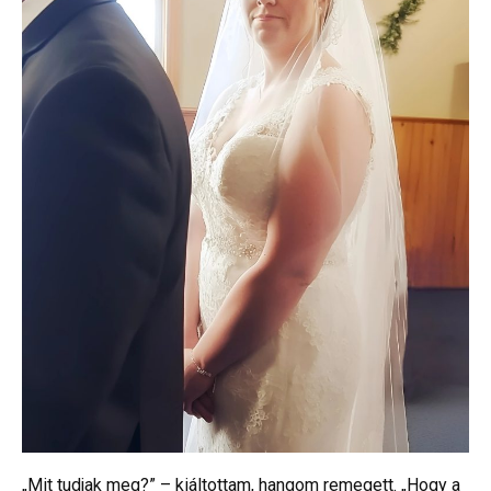
„Mit tudjak meg?” – kiáltottam, hangom remegett. „Hogy a