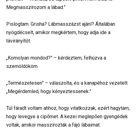
Megmasszírozom a lábad.”
Pislogtam. Grisha? Lábmasszázst ajánl? Általában
nyögdécselt, amikor megkértem, hogy adja ide a
távirányítót.
„Komolyan mondod?” – kérdeztem, felhúzva a
szemöldököm.
„Természetesen” – válaszolta, és a kanapéhoz vezetett.
„Megérdemled, hogy kényeztessenek.”
Túl fáradt voltam ahhoz, hogy vitatkozzak, ezért hagytam,
hogy levegye a cipőmet. A kezei meglepően gyengédek
voltak, amikor masszírozták a fájó lábaimat.