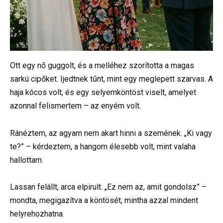
Ott egy nő guggolt, és a melléhez szorította a magas
sarkú cipőket. Ijedtnek tűnt, mint egy meglepett szarvas. A
haja kócos volt, és egy selyemköntöst viselt, amelyet
azonnal felismertem – az enyém volt.
Ránéztem, az agyam nem akart hinni a szemének. „Ki vagy
te?” – kérdeztem, a hangom élesebb volt, mint valaha
hallottam.
Lassan felállt, arca elpirult. „Ez nem az, amit gondolsz” –
mondta, megigazítva a köntösét, mintha azzal mindent
helyrehozhatna.