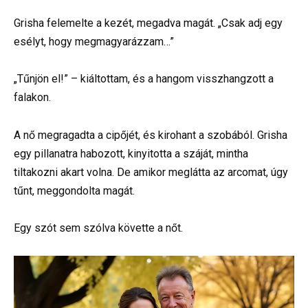
Grisha felemelte a kezét, megadva magát. „Csak adj egy
esélyt, hogy megmagyarázzam…”
„Tűnjön el!” – kiáltottam, és a hangom visszhangzott a
falakon.
A nő megragadta a cipőjét, és kirohant a szobából. Grisha
egy pillanatra habozott, kinyitotta a száját, mintha
tiltakozni akart volna. De amikor meglátta az arcomat, úgy
tűnt, meggondolta magát.
Egy szót sem szólva követte a nőt.