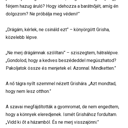
férjem hazug áruló? Hogy idehozza a barátnőjét, amíg én
dolgozom? Ne próbálja meg védeni!”
„Drágám, kérlek, ne csináld ezt” – könyörgött Grisha,
közelebb lépve.
„Ne merj drágámnak szólítani” – sziszegtem, hátralépve.
„Gondolod, hogy a kedves beszédeddel megúszhatod?
Pakoljatok össze és menjetek el. Azonnal. Mindketten.”
A nő tágra nyílt szemmel nézett Grishára. „Azt mondtad,
hogy nem lesz otthon.”
A szavai megfájdították a gyomromat, de nem engedtem,
hogy a könnyek eleredjenek. Ismét Grishához fordultam.
„Vidd ki őt a házamból. És ne merj visszajönni.”