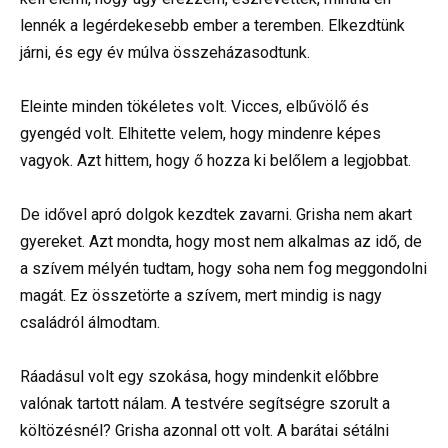
lennék a legérdekesebb ember a teremben. Elkezdtünk
járni, és egy év múlva összeházasodtunk.
Eleinte minden tökéletes volt. Vicces, elbűvölő és
gyengéd volt. Elhitette velem, hogy mindenre képes
vagyok. Azt hittem, hogy ő hozza ki belőlem a legjobbat.
De idővel apró dolgok kezdtek zavarni. Grisha nem akart
gyereket. Azt mondta, hogy most nem alkalmas az idő, de
a szívem mélyén tudtam, hogy soha nem fog meggondolni
magát. Ez összetörte a szívem, mert mindig is nagy
családról álmodtam.
Ráadásul volt egy szokása, hogy mindenkit előbbre
valónak tartott nálam. A testvére segítségre szorult a
költözésnél? Grisha azonnal ott volt. A barátai sétálni