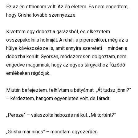
Ez az én otthonom volt. Az én életem. És nem engedtem,
hogy Grisha tovább szennyezze.
Kivettem egy dobozt a garázsból, és elkezdtem
összepakolni a holmiját. A ruhái, a piperecikkei, még az a
hülye kávéscsésze is, amit annyira szeretett – minden a
dobozba került. Gyorsan, módszeresen dolgoztam, nem
engedve magamnak, hogy az egyes tárgyakhoz fűződő
emlékeken rágódjak.
Miután befejeztem, felhívtam a bátyámat. „Át tudsz jönni?”
– kérdeztem, hangom egyenletes volt, de fáradt.
„Persze” – válaszolta habozás nélkül. „Mi történt?”
„Grisha már nincs” – mondtam egyszerűen.