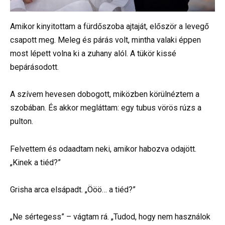
Amikor kinyitottam a fürdőszoba ajtaját, először a levegő
csapott meg. Meleg és párás volt, mintha valaki éppen
most lépett volna ki a zuhany alól. A tükör kissé
bepárásodott.
A szívem hevesen dobogott, miközben körülnéztem a
szobában. És akkor megláttam: egy tubus vörös rúzs a
pulton.
Felvettem és odaadtam neki, amikor habozva odajött.
„Kinek a tiéd?”
Grisha arca elsápadt. „Ööö… a tiéd?”
„Ne sértegess” – vágtam rá. „Tudod, hogy nem használok