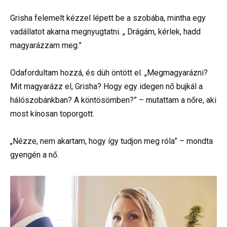
Grisha felemelt kézzel lépett be a szobába, mintha egy
vadállatot akarna megnyugtatni. „ Drágám, kérlek, hadd
magyarázzam meg.”
Odafordultam hozzá, és düh öntött el. „Megmagyarázni?
Mit magyarázz el, Grisha? Hogy egy idegen nő bujkál a
hálószobánkban? A köntösömben?” – mutattam a nőre, aki
most kínosan toporgott.
„Nézze, nem akartam, hogy így tudjon meg róla” – mondta
gyengén a nő.