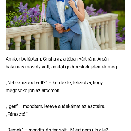
Amikor beléptem, Grisha az ajtóban várt rám. Arcán
hatalmas mosoly volt, amitől gödröcskék jelentek meg.
„Nehéz napod volt?” – kérdezte, lehajolva, hogy
megcsókoljon az arcomon.
„Igen” – mondtam, letéve a táskámat az asztalra.
„Fárasztó.”
„Remek” – mondta, és tapsolt. „Miért nem ülsz le?