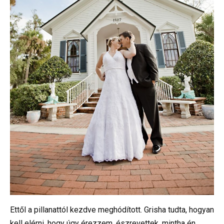
Ettől a pillanattól kezdve meghódított. Grisha tudta, hogyan
kell elérni, hogy úgy érezzem, észrevettek, mintha én