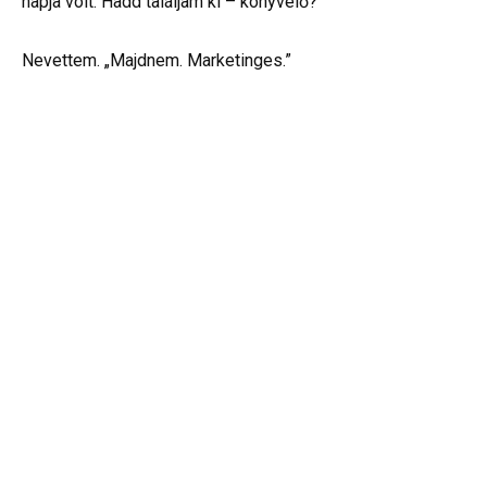
napja volt. Hadd találjam ki – könyvelő?”
Nevettem. „Majdnem. Marketinges.”