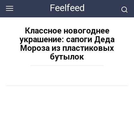
Перейти
Feelfeed
к
контенту
Классное новогоднее
украшение: сапоги Деда
Мороза из пластиковых
бутылок