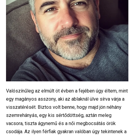
Valószínűleg az elmúlt öt évben a fejében úgy éltem, mint
egy magányos asszony, aki az ablaknál ülve sírva várja a
visszatérését. Biztos volt benne, hogy majd jön néhány
szemrehányás, egy kis sértődöttség, aztán meleg
vacsora, tiszta ágynemű és a női megbocsátás örök
csodája. Az ilyen férfiak gyakran valóban úgy tekintenek a