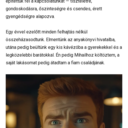
építettük fel a kapcsolatunkat — tiszteletre,
gondoskodásra, őszinteségre és csendes, érett
gyengédségre alapozva.
Egy évvel ezelőtt minden felhajtás nélkül
összeházasodtunk. Elmentünk az anyakönyvi hivatalba,
utána pedig beültünk egy kis kávézóba a gyerekekkel és a
legközelebbi barátokkal. Én pedig Mihailhoz költöztem, a
saját lakásomat pedig átadtam a fiam családjának.