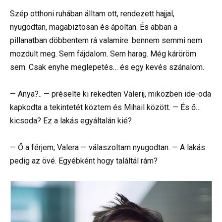
Szép otthoni ruhában álltam ott, rendezett hajjal,
nyugodtan, magabiztosan és ápoltan. És abban a
pillanatban döbbentem rá valamire: bennem semmi nem
mozdult meg. Sem fájdalom. Sem harag. Még káröröm
sem. Csak enyhe meglepetés… és egy kevés szánalom.
— Anya?.. — préselte ki rekedten Valerij, miközben ide-oda
kapkodta a tekintetét köztem és Mihail között. — És ő…
kicsoda? Ez a lakás egyáltalán kié?
— Ő a férjem, Valera — válaszoltam nyugodtan. — A lakás
pedig az övé. Egyébként hogy találtál rám?