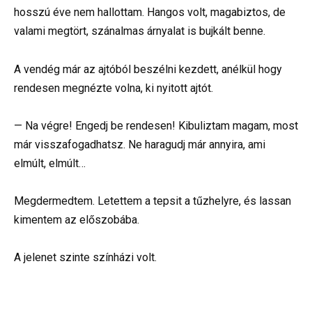
hosszú éve nem hallottam. Hangos volt, magabiztos, de
valami megtört, szánalmas árnyalat is bujkált benne.
A vendég már az ajtóból beszélni kezdett, anélkül hogy
rendesen megnézte volna, ki nyitott ajtót.
— Na végre! Engedj be rendesen! Kibuliztam magam, most
már visszafogadhatsz. Ne haragudj már annyira, ami
elmúlt, elmúlt…
Megdermedtem. Letettem a tepsit a tűzhelyre, és lassan
kimentem az előszobába.
A jelenet szinte színházi volt.