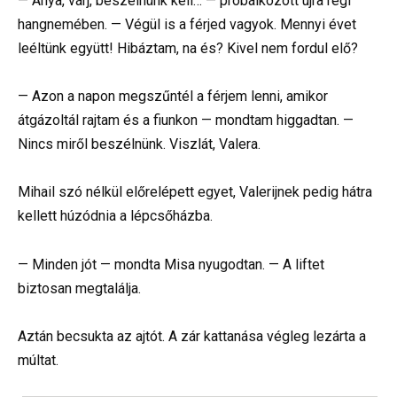
— Anya, várj, beszélnünk kell… — próbálkozott újra régi
hangnemében. — Végül is a férjed vagyok. Mennyi évet
leéltünk együtt! Hibáztam, na és? Kivel nem fordul elő?
— Azon a napon megszűntél a férjem lenni, amikor
átgázoltál rajtam és a fiunkon — mondtam higgadtan. —
Nincs miről beszélnünk. Viszlát, Valera.
Mihail szó nélkül előrelépett egyet, Valerijnek pedig hátra
kellett húzódnia a lépcsőházba.
— Minden jót — mondta Misa nyugodtan. — A liftet
biztosan megtalálja.
Aztán becsukta az ajtót. A zár kattanása végleg lezárta a
múltat.