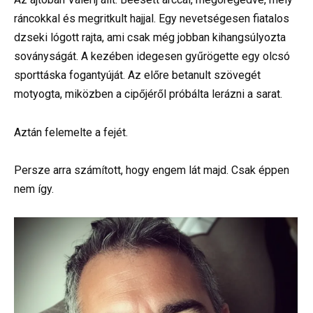
ráncokkal és megritkult hajjal. Egy nevetségesen fiatalos
dzseki lógott rajta, ami csak még jobban kihangsúlyozta
soványságát. A kezében idegesen gyűrögette egy olcsó
sporttáska fogantyúját. Az előre betanult szövegét
motyogta, miközben a cipőjéről próbálta lerázni a sarat.
Aztán felemelte a fejét.
Persze arra számított, hogy engem lát majd. Csak éppen
nem így.