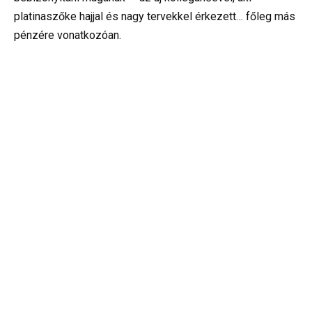
platinaszőke hajjal és nagy tervekkel érkezett… főleg más
pénzére vonatkozóan.