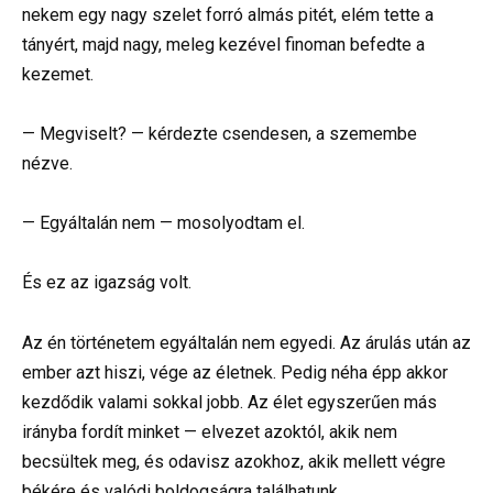
nekem egy nagy szelet forró almás pitét, elém tette a
tányért, majd nagy, meleg kezével finoman befedte a
kezemet.
— Megviselt? — kérdezte csendesen, a szemembe
nézve.
— Egyáltalán nem — mosolyodtam el.
És ez az igazság volt.
Az én történetem egyáltalán nem egyedi. Az árulás után az
ember azt hiszi, vége az életnek. Pedig néha épp akkor
kezdődik valami sokkal jobb. Az élet egyszerűen más
irányba fordít minket — elvezet azoktól, akik nem
becsültek meg, és odavisz azokhoz, akik mellett végre
békére és valódi boldogságra találhatunk.