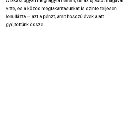
A lakást ugyan meghagyta nekem, de az új autót magával
vitte, és a közös megtakarításunkat is szinte teljesen
lenullázta — azt a pénzt, amit hosszú évek alatt
gyűjtöttünk össze.