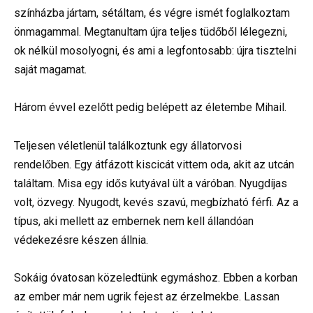
színházba jártam, sétáltam, és végre ismét foglalkoztam
önmagammal. Megtanultam újra teljes tüdőből lélegezni,
ok nélkül mosolyogni, és ami a legfontosabb: újra tisztelni
saját magamat.
Három évvel ezelőtt pedig belépett az életembe Mihail.
Teljesen véletlenül találkoztunk egy állatorvosi
rendelőben. Egy átfázott kiscicát vittem oda, akit az utcán
találtam. Misa egy idős kutyával ült a váróban. Nyugdíjas
volt, özvegy. Nyugodt, kevés szavú, megbízható férfi. Az a
típus, aki mellett az embernek nem kell állandóan
védekezésre készen állnia.
Sokáig óvatosan közeledtünk egymáshoz. Ebben a korban
az ember már nem ugrik fejest az érzelmekbe. Lassan