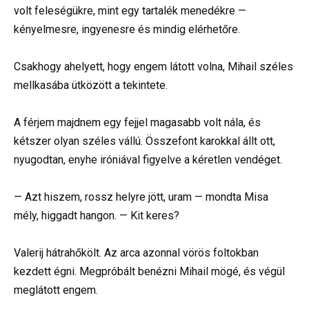
volt feleségükre, mint egy tartalék menedékre —
kényelmesre, ingyenesre és mindig elérhetőre.
Csakhogy ahelyett, hogy engem látott volna, Mihail széles
mellkasába ütközött a tekintete.
A férjem majdnem egy fejjel magasabb volt nála, és
kétszer olyan széles vállú. Összefont karokkal állt ott,
nyugodtan, enyhe iróniával figyelve a kéretlen vendéget.
— Azt hiszem, rossz helyre jött, uram — mondta Misa
mély, higgadt hangon. — Kit keres?
Valerij hátrahőkölt. Az arca azonnal vörös foltokban
kezdett égni. Megpróbált benézni Mihail mögé, és végül
meglátott engem.