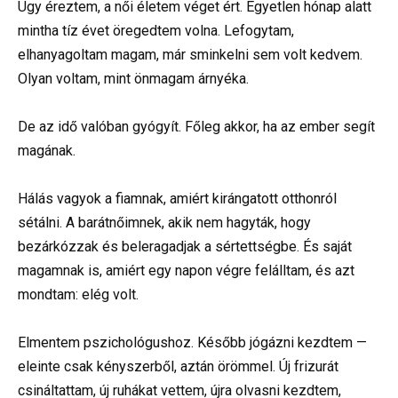
Úgy éreztem, a női életem véget ért. Egyetlen hónap alatt
mintha tíz évet öregedtem volna. Lefogytam,
elhanyagoltam magam, már sminkelni sem volt kedvem.
Olyan voltam, mint önmagam árnyéka.
De az idő valóban gyógyít. Főleg akkor, ha az ember segít
magának.
Hálás vagyok a fiamnak, amiért kirángatott otthonról
sétálni. A barátnőimnek, akik nem hagyták, hogy
bezárkózzak és beleragadjak a sértettségbe. És saját
magamnak is, amiért egy napon végre felálltam, és azt
mondtam: elég volt.
Elmentem pszichológushoz. Később jógázni kezdtem —
eleinte csak kényszerből, aztán örömmel. Új frizurát
csináltattam, új ruhákat vettem, újra olvasni kezdtem,