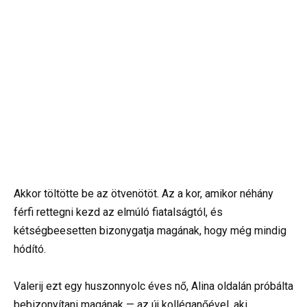
Akkor töltötte be az ötvenötöt. Az a kor, amikor néhány
férfi rettegni kezd az elmúló fiatalságtól, és
kétségbeesetten bizonygatja magának, hogy még mindig
hódító.
Valerij ezt egy huszonnyolc éves nő, Alina oldalán próbálta
bebizonyítani magának — az új kolléganőével, aki