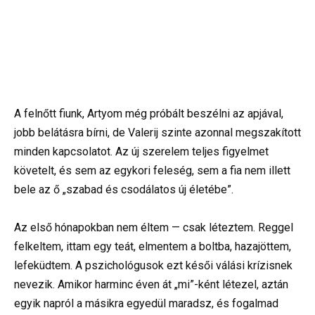
A felnőtt fiunk, Artyom még próbált beszélni az apjával,
jobb belátásra bírni, de Valerij szinte azonnal megszakított
minden kapcsolatot. Az új szerelem teljes figyelmet
követelt, és sem az egykori feleség, sem a fia nem illett
bele az ő „szabad és csodálatos új életébe”.
Az első hónapokban nem éltem — csak léteztem. Reggel
felkeltem, ittam egy teát, elmentem a boltba, hazajöttem,
lefeküdtem. A pszichológusok ezt késői válási krízisnek
nevezik. Amikor harminc éven át „mi”-ként létezel, aztán
egyik napról a másikra egyedül maradsz, és fogalmad