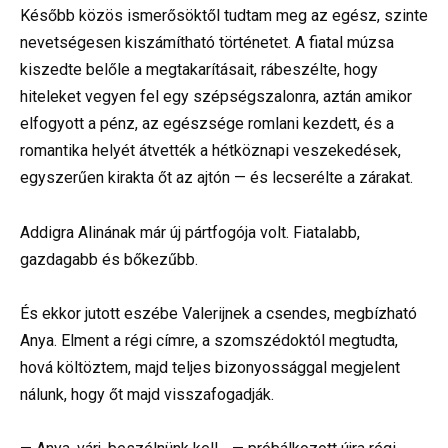
Később közös ismerősöktől tudtam meg az egész, szinte
nevetségesen kiszámítható történetet. A fiatal múzsa
kiszedte belőle a megtakarításait, rábeszélte, hogy
hiteleket vegyen fel egy szépségszalonra, aztán amikor
elfogyott a pénz, az egészsége romlani kezdett, és a
romantika helyét átvették a hétköznapi veszekedések,
egyszerűen kirakta őt az ajtón — és lecserélte a zárakat.
Addigra Alinának már új pártfogója volt. Fiatalabb,
gazdagabb és bőkezűbb.
És ekkor jutott eszébe Valerijnek a csendes, megbízható
Anya. Elment a régi címre, a szomszédoktól megtudta,
hová költöztem, majd teljes bizonyossággal megjelent
nálunk, hogy őt majd visszafogadják.