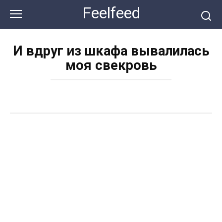
Перейти
Feelfeed
к
контенту
И вдруг из шкафа вывалилась
моя свекровь