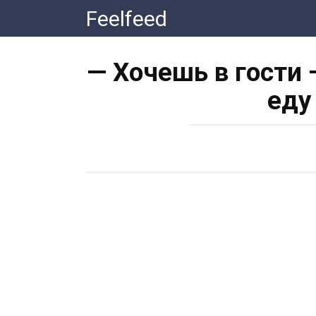
Перейти
Feelfeed
к
контенту
— Хочешь в гости 
еду