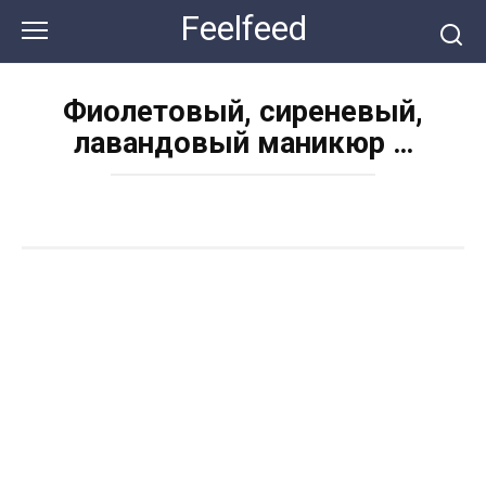
Перейти
Feelfeed
к
контенту
Фиолетовый, сиреневый,
лавандовый маникюр …