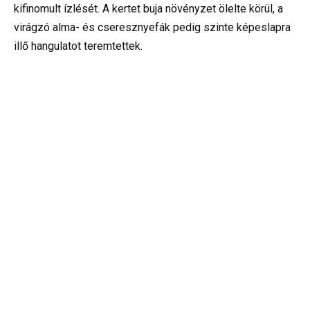
kifinomult ízlését. A kertet buja növényzet ölelte körül, a
virágzó alma- és cseresznyefák pedig szinte képeslapra
illő hangulatot teremtettek.