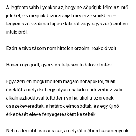
A legfontosabb ilyenkor az, hogy ne söpörjük félre az intő
jeleket, és merjünk bízni a saját megérzéseinkben —
legyen szó szakmai tapasztalatról vagy egyszerű emberi
intuícióról.
Ezért a távozásom nem hirtelen érzelmi reakció volt.
Hanem nyugodt, gyors és teljesen tudatos döntés.
Egyszerűen megkíméltem magam hónapoktól, talán
évektől, amelyeket egy olyan családi rendszerhez való
alkalmazkodással töltöttem volna, ahol a szerepek
összekeveredtek, a határok elmosódtak, és egy új nő
érkezését eleve fenyegetésként kezelték.
Néha a legjobb vacsora az, amelyről időben hazamegyünk.