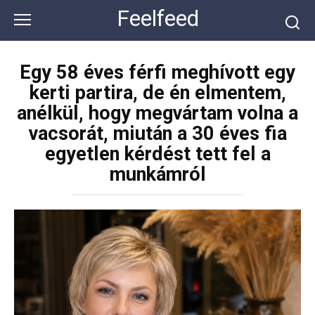
Перейти
Feelfeed
к
контенту
Egy 58 éves férfi meghívott egy
kerti partira, de én elmentem,
anélkül, hogy megvártam volna a
vacsorát, miután a 30 éves fia
egyetlen kérdést tett fel a
munkámról