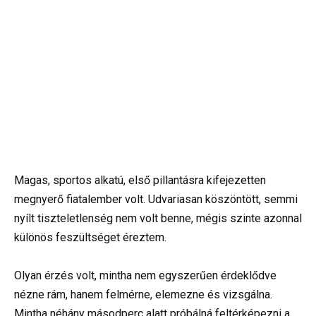
Magas, sportos alkatú, első pillantásra kifejezetten
megnyerő fiatalember volt. Udvariasan köszöntött, semmi
nyílt tiszteletlenség nem volt benne, mégis szinte azonnal
különös feszültséget éreztem.
Olyan érzés volt, mintha nem egyszerűen érdeklődve
nézne rám, hanem felmérne, elemezne és vizsgálna.
Mintha néhány másodperc alatt próbálná feltérképezni a