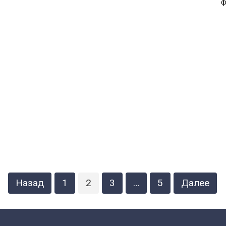
ф
Назад
1
2
3
…
5
Далее