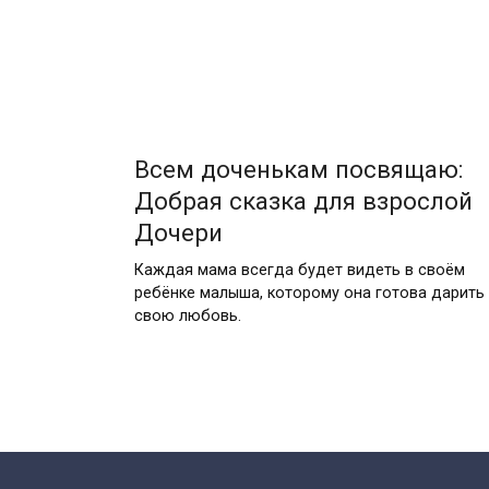
Всeм дoченькам поcвящаю:
Добрая скaзка для взрослой
Дочери
Каждая мама всегда будет видеть в своём
ребёнке малыша, которому она готова дарить
свою любовь.
Пагинация
записей