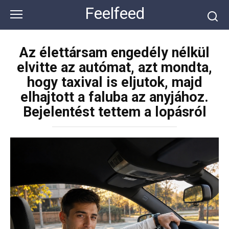
Перейти
Feelfeed
к
контенту
Az élettársam engedély nélkül
elvitte az autómat, azt mondta,
hogy taxival is eljutok, majd
elhajtott a faluba az anyjához.
Bejelentést tettem a lopásról