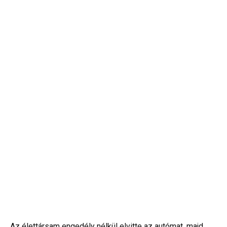
Az élettársam engedély nélkül elvitte az autómat, majd