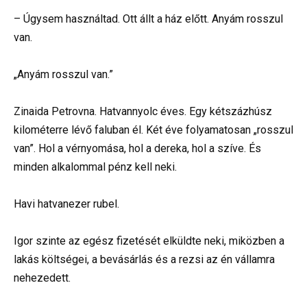
– Úgysem használtad. Ott állt a ház előtt. Anyám rosszul
van.
„Anyám rosszul van.”
Zinaida Petrovna. Hatvannyolc éves. Egy kétszázhúsz
kilométerre lévő faluban él. Két éve folyamatosan „rosszul
van”. Hol a vérnyomása, hol a dereka, hol a szíve. És
minden alkalommal pénz kell neki.
Havi hatvanezer rubel.
Igor szinte az egész fizetését elküldte neki, miközben a
lakás költségei, a bevásárlás és a rezsi az én vállamra
nehezedett.