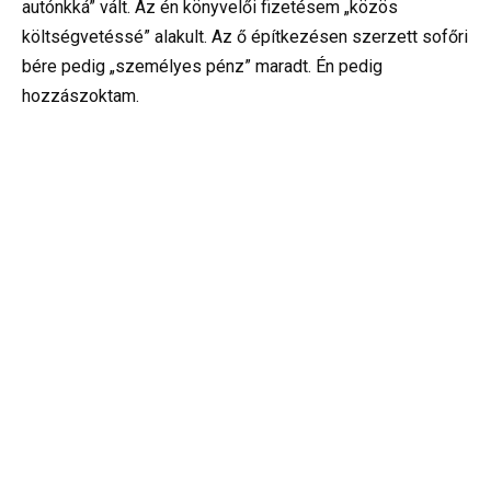
autónkká” vált. Az én könyvelői fizetésem „közös
költségvetéssé” alakult. Az ő építkezésen szerzett sofőri
bére pedig „személyes pénz” maradt. Én pedig
hozzászoktam.