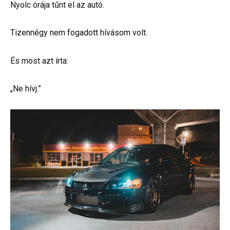
Nyolc órája tűnt el az autó.
Tizennégy nem fogadott hívásom volt.
És most azt írta:
„Ne hívj.”