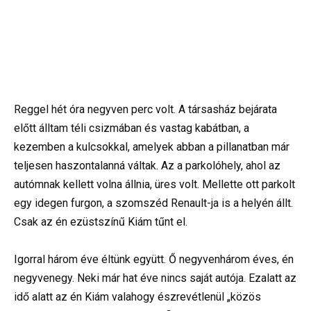
Reggel hét óra negyven perc volt. A társasház bejárata
előtt álltam téli csizmában és vastag kabátban, a
kezemben a kulcsokkal, amelyek abban a pillanatban már
teljesen haszontalanná váltak. Az a parkolóhely, ahol az
autómnak kellett volna állnia, üres volt. Mellette ott parkolt
egy idegen furgon, a szomszéd Renault-ja is a helyén állt.
Csak az én ezüstszínű Kiám tűnt el.
Igorral három éve éltünk együtt. Ő negyvenhárom éves, én
negyvenegy. Neki már hat éve nincs saját autója. Ezalatt az
idő alatt az én Kiám valahogy észrevétlenül „közös