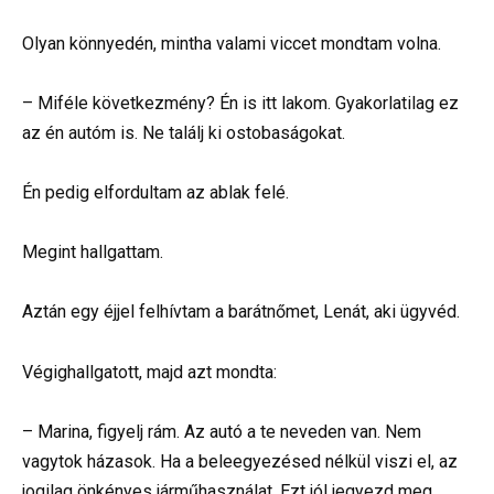
Olyan könnyedén, mintha valami viccet mondtam volna.
– Miféle következmény? Én is itt lakom. Gyakorlatilag ez
az én autóm is. Ne találj ki ostobaságokat.
Én pedig elfordultam az ablak felé.
Megint hallgattam.
Aztán egy éjjel felhívtam a barátnőmet, Lenát, aki ügyvéd.
Végighallgatott, majd azt mondta:
– Marina, figyelj rám. Az autó a te neveden van. Nem
vagytok házasok. Ha a beleegyezésed nélkül viszi el, az
jogilag önkényes járműhasználat. Ezt jól jegyezd meg.