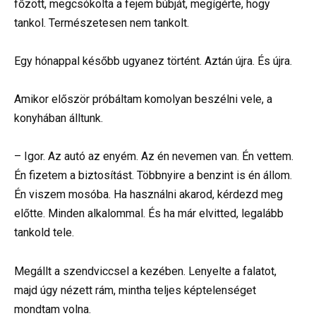
főzött, megcsókolta a fejem búbját, megígérte, hogy
tankol. Természetesen nem tankolt.
Egy hónappal később ugyanez történt. Aztán újra. És újra.
Amikor először próbáltam komolyan beszélni vele, a
konyhában álltunk.
– Igor. Az autó az enyém. Az én nevemen van. Én vettem.
Én fizetem a biztosítást. Többnyire a benzint is én állom.
Én viszem mosóba. Ha használni akarod, kérdezd meg
előtte. Minden alkalommal. És ha már elvitted, legalább
tankold tele.
Megállt a szendviccsel a kezében. Lenyelte a falatot,
majd úgy nézett rám, mintha teljes képtelenséget
mondtam volna.