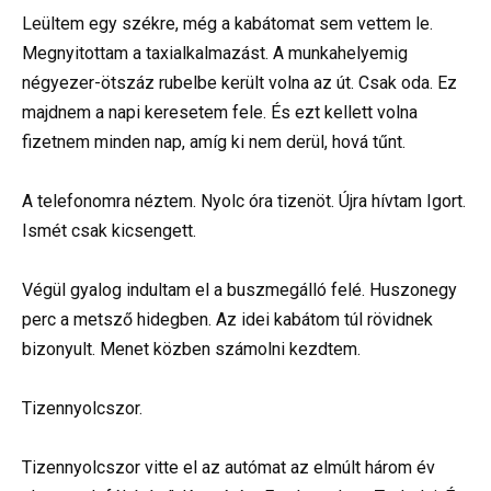
Leültem egy székre, még a kabátomat sem vettem le.
Megnyitottam a taxialkalmazást. A munkahelyemig
négyezer-ötszáz rubelbe került volna az út. Csak oda. Ez
majdnem a napi keresetem fele. És ezt kellett volna
fizetnem minden nap, amíg ki nem derül, hová tűnt.
A telefonomra néztem. Nyolc óra tizenöt. Újra hívtam Igort.
Ismét csak kicsengett.
Végül gyalog indultam el a buszmegálló felé. Huszonegy
perc a metsző hidegben. Az idei kabátom túl rövidnek
bizonyult. Menet közben számolni kezdtem.
Tizennyolcszor.
Tizennyolcszor vitte el az autómat az elmúlt három év