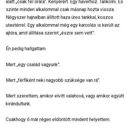
alatt „csak fél órára”. Kenyérért. Egy haverhoz. Tankolni. És
szinte minden alkalommal csak másnap hozta vissza.
Négyszer hajnalban állított haza üres tankkal, koszos
utastérrel. Egy alkalommal még egy karcolás is került az
ajtóra, amit állítása szerint „észre sem vett”.
Én pedig hallgattam.
Mert „egy család vagyunk”.
Mert „férfiként neki nagyobb szüksége van rá”.
Mert szerettem, amikor elvitt valahová, vagy amikor együtt
kirándultunk.
Csakhogy ő már régen eldöntött mindent helyettem.