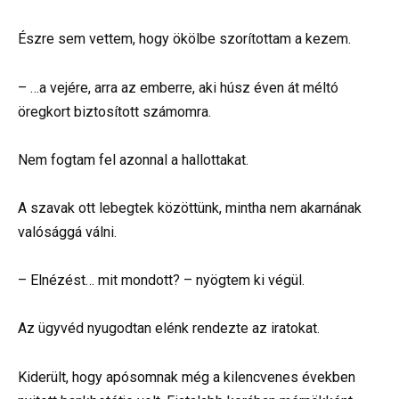
Észre sem vettem, hogy ökölbe szorítottam a kezem.
– …a vejére, arra az emberre, aki húsz éven át méltó
öregkort biztosított számomra.
Nem fogtam fel azonnal a hallottakat.
A szavak ott lebegtek közöttünk, mintha nem akarnának
valósággá válni.
– Elnézést… mit mondott? – nyögtem ki végül.
Az ügyvéd nyugodtan elénk rendezte az iratokat.
Kiderült, hogy apósomnak még a kilencvenes években