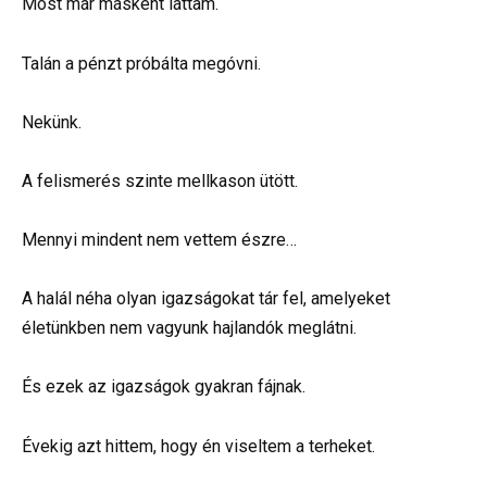
Most már másként láttam.
Talán a pénzt próbálta megóvni.
Nekünk.
A felismerés szinte mellkason ütött.
Mennyi mindent nem vettem észre…
A halál néha olyan igazságokat tár fel, amelyeket
életünkben nem vagyunk hajlandók meglátni.
És ezek az igazságok gyakran fájnak.
Évekig azt hittem, hogy én viseltem a terheket.