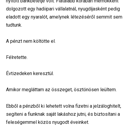
nyitott bankbetétje volt. Fiatalabb korában mérnökként
dolgozott egy hadiipari vállalatnál, nyugdíjasként pedig
eladott egy nyaralót, amelynek létezéséről semmit sem
tudtunk.
A pénzt nem költötte el.
Félretette.
Évtizedeken keresztül.
Amikor megláttam az összeget, ösztönösen leültem.
Ebből a pénzből ki lehetett volna fizetni a jelzáloghitelt,
segíteni a fiunknak saját lakáshoz jutni, és biztosítani a
feleségemmel közös nyugodt éveinket.