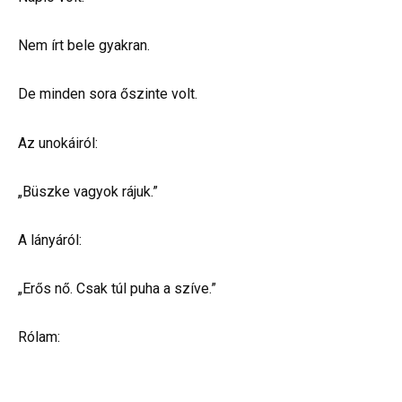
Nem írt bele gyakran.
De minden sora őszinte volt.
Az unokáiról:
„Büszke vagyok rájuk.”
A lányáról:
„Erős nő. Csak túl puha a szíve.”
Rólam: