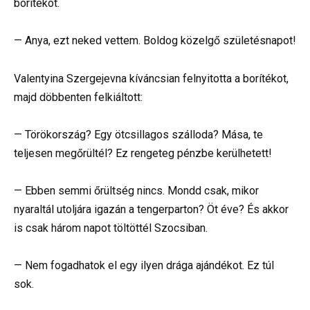
borítékot.
— Anya, ezt neked vettem. Boldog közelgő születésnapot!
Valentyina Szergejevna kíváncsian felnyitotta a borítékot,
majd döbbenten felkiáltott:
— Törökország? Egy ötcsillagos szálloda? Mása, te
teljesen megőrültél? Ez rengeteg pénzbe kerülhetett!
— Ebben semmi őrültség nincs. Mondd csak, mikor
nyaraltál utoljára igazán a tengerparton? Öt éve? És akkor
is csak három napot töltöttél Szocsiban.
— Nem fogadhatok el egy ilyen drága ajándékot. Ez túl
sok.