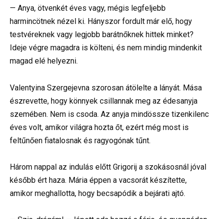
— Anya, ötvenkét éves vagy, mégis legfeljebb
harmincötnek nézel ki. Hányszor fordult már elő, hogy
testvéreknek vagy legjobb barátnőknek hittek minket?
Ideje végre magadra is költeni, és nem mindig mindenkit
magad elé helyezni.
Valentyina Szergejevna szorosan átölelte a lányát. Mása
észrevette, hogy könnyek csillannak meg az édesanyja
szemében. Nem is csoda. Az anyja mindössze tizenkilenc
éves volt, amikor világra hozta őt, ezért még most is
feltűnően fiatalosnak és ragyogónak tűnt.
Három nappal az indulás előtt Grigorij a szokásosnál jóval
később ért haza. Mária éppen a vacsorát készítette,
amikor meghallotta, hogy becsapódik a bejárati ajtó.