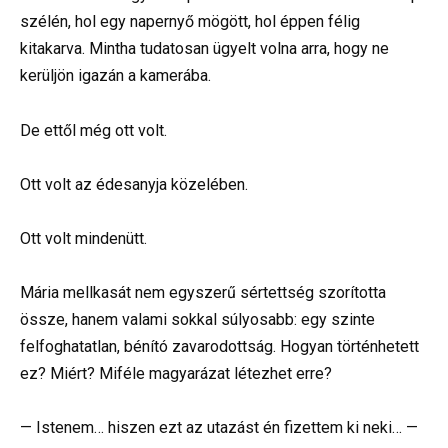
szélén, hol egy napernyő mögött, hol éppen félig
kitakarva. Mintha tudatosan ügyelt volna arra, hogy ne
kerüljön igazán a kamerába.
De ettől még ott volt.
Ott volt az édesanyja közelében.
Ott volt mindenütt.
Mária mellkasát nem egyszerű sértettség szorította
össze, hanem valami sokkal súlyosabb: egy szinte
felfoghatatlan, bénító zavarodottság. Hogyan történhetett
ez? Miért? Miféle magyarázat létezhet erre?
— Istenem… hiszen ezt az utazást én fizettem ki neki… —