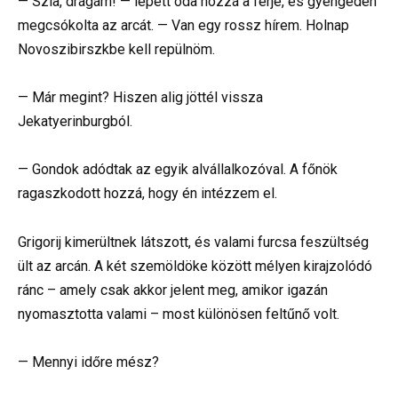
— Szia, drágám! — lépett oda hozzá a férje, és gyengéden
megcsókolta az arcát. — Van egy rossz hírem. Holnap
Novoszibirszkbe kell repülnöm.
— Már megint? Hiszen alig jöttél vissza
Jekatyerinburgból.
— Gondok adódtak az egyik alvállalkozóval. A főnök
ragaszkodott hozzá, hogy én intézzem el.
Grigorij kimerültnek látszott, és valami furcsa feszültség
ült az arcán. A két szemöldöke között mélyen kirajzolódó
ránc – amely csak akkor jelent meg, amikor igazán
nyomasztotta valami – most különösen feltűnő volt.
— Mennyi időre mész?