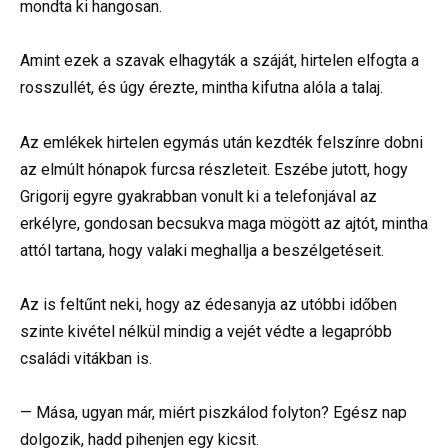
mondta ki hangosan.
Amint ezek a szavak elhagyták a száját, hirtelen elfogta a
rosszullét, és úgy érezte, mintha kifutna alóla a talaj.
Az emlékek hirtelen egymás után kezdték felszínre dobni
az elmúlt hónapok furcsa részleteit. Eszébe jutott, hogy
Grigorij egyre gyakrabban vonult ki a telefonjával az
erkélyre, gondosan becsukva maga mögött az ajtót, mintha
attól tartana, hogy valaki meghallja a beszélgetéseit.
Az is feltűnt neki, hogy az édesanyja az utóbbi időben
szinte kivétel nélkül mindig a vejét védte a legapróbb
családi vitákban is.
— Mása, ugyan már, miért piszkálod folyton? Egész nap
dolgozik, hadd pihenjen egy kicsit.