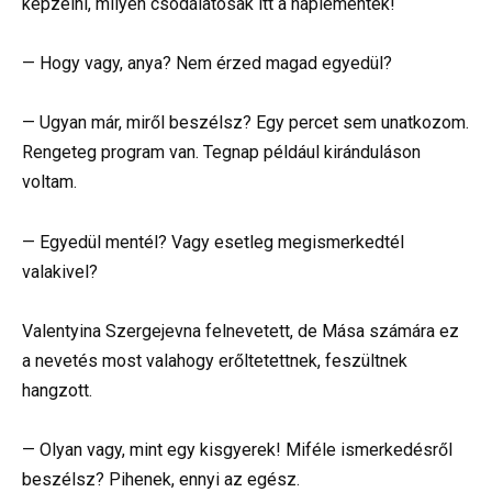
képzelni, milyen csodálatosak itt a naplementék!
— Hogy vagy, anya? Nem érzed magad egyedül?
— Ugyan már, miről beszélsz? Egy percet sem unatkozom.
Rengeteg program van. Tegnap például kiránduláson
voltam.
— Egyedül mentél? Vagy esetleg megismerkedtél
valakivel?
Valentyina Szergejevna felnevetett, de Mása számára ez
a nevetés most valahogy erőltetettnek, feszültnek
hangzott.
— Olyan vagy, mint egy kisgyerek! Miféle ismerkedésről
beszélsz? Pihenek, ennyi az egész.