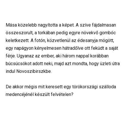
Mása közelebb nagyította a képet. A szíve fájdalmasan
összeszorult, a torkában pedig egyre növekvő gombóc
keletkezett. A fotón, közvetlenül az édesanyja mögött,
egy napágyon kényelmesen hátradőlve ott feküdt a saját
férje. Ugyanaz az ember, aki három nappal korábban
búcsúcsókot adott neki, majd azt mondta, hogy üzleti útra
indul Novoszibirszkbe.
De akkor mégis mit keresett egy törökországi szálloda
medencéjénél készült felvételen?