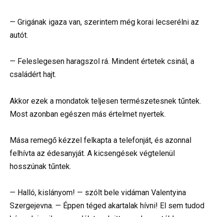
— Grigának igaza van, szerintem még korai lecserélni az
autót.
— Feleslegesen haragszol rá. Mindent értetek csinál, a
családért hajt.
Akkor ezek a mondatok teljesen természetesnek tűntek.
Most azonban egészen más értelmet nyertek.
Mása remegő kézzel felkapta a telefonját, és azonnal
felhívta az édesanyját. A kicsengések végtelenül
hosszúnak tűntek.
— Halló, kislányom! — szólt bele vidáman Valentyina
Szergejevna. — Éppen téged akartalak hívni! El sem tudod