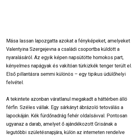
Mása lassan lapozgatta azokat a fényképeket, amelyeket
Valentyina Szergejevna a családi csoportba küldött a
nyaralásáról. Az egyik képen napsütötte homokos part,
kényelmes napágyak és vakítóan türkizkék tenger terült el.
Első pillantásra semmi különös – egy tipikus üdülőhelyi
felvétel.
A tekintete azonban váratlanul megakadt a háttérben álló
férfin. Széles vállak. Egy sárkányt ábrázoló tetoválás a
lapockáján. Kék fürdőnadrág fehér oldalsávval. Pontosan
ugyanaz a darab, amelyet ő ajándékozott Grisának a
legutóbbi születésnapjára, külön az interneten rendelve