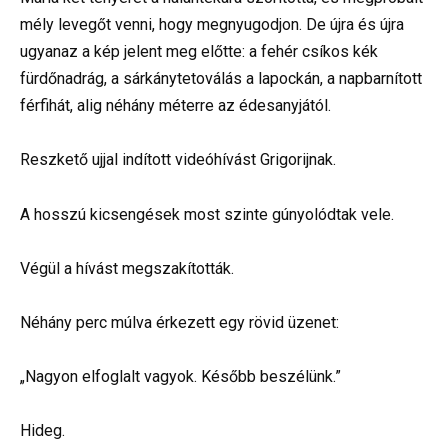
mély levegőt venni, hogy megnyugodjon. De újra és újra
ugyanaz a kép jelent meg előtte: a fehér csíkos kék
fürdőnadrág, a sárkánytetoválás a lapockán, a napbarnított
férfihát, alig néhány méterre az édesanyjától.
Reszkető ujjal indított videóhívást Grigorijnak.
A hosszú kicsengések most szinte gúnyolódtak vele.
Végül a hívást megszakították.
Néhány perc múlva érkezett egy rövid üzenet:
„Nagyon elfoglalt vagyok. Később beszélünk.”
Hideg.