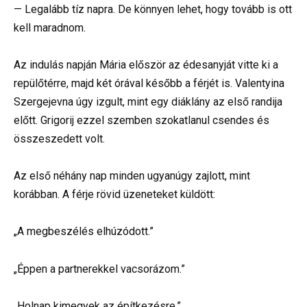
— Legalább tíz napra. De könnyen lehet, hogy tovább is ott
kell maradnom.
Az indulás napján Mária először az édesanyját vitte ki a
repülőtérre, majd két órával később a férjét is. Valentyina
Szergejevna úgy izgult, mint egy diáklány az első randija
előtt. Grigorij ezzel szemben szokatlanul csendes és
összeszedett volt.
Az első néhány nap minden ugyanúgy zajlott, mint
korábban. A férje rövid üzeneteket küldött:
„A megbeszélés elhúzódott.”
„Éppen a partnerekkel vacsorázom.”
„Holnap kimegyek az építkezésre.”