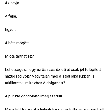
Az anyja.
A férje.
Együtt.
A háta mögött.
Mióta tarthat ez?
Lehetséges, hogy az összes üzleti út csak jól felépített
hazugság volt? Vagy talán még a saját lakásukban is
találkoztak, miközben ő dolgozott?
A puszta gondolattól megszédült.
Mária két tenyerét a halántékára szorította, és megpróbált