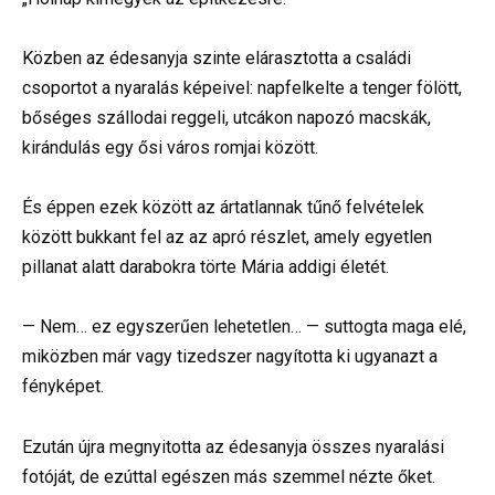
Közben az édesanyja szinte elárasztotta a családi
csoportot a nyaralás képeivel: napfelkelte a tenger fölött,
bőséges szállodai reggeli, utcákon napozó macskák,
kirándulás egy ősi város romjai között.
És éppen ezek között az ártatlannak tűnő felvételek
között bukkant fel az az apró részlet, amely egyetlen
pillanat alatt darabokra törte Mária addigi életét.
— Nem… ez egyszerűen lehetetlen… — suttogta maga elé,
miközben már vagy tizedszer nagyította ki ugyanazt a
fényképet.
Ezután újra megnyitotta az édesanyja összes nyaralási
fotóját, de ezúttal egészen más szemmel nézte őket.