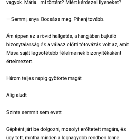
vagyok. Mária… mi történt? Miért kérdezel ilyeneket?
— Semmi, anya. Bocsáss meg. Pihenj tovább.
Ám éppen ez a rövid hallgatás, a hangjában bujkáló
bizonytalanság és a válasz előtti tétovázás volt az, amit
Mása saját legsötétebb félelmeinek bizonyítékaként
értelmezett.
Három teljes napig gyötörte magát.
Alig aludt.
Szinte semmit sem evett.
Gépként járt be dolgozni, mosolyt erőltetett magára, és
úgy tett, mintha minden a legnagyobb rendben lenne.