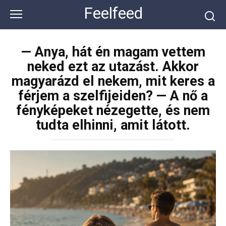
Перейти
Feelfeed
к
контенту
— Anya, hát én magam vettem
neked ezt az utazást. Akkor
magyarázd el nekem, mit keres a
férjem a szelfijeiden? — A nő a
fényképeket nézegette, és nem
tudta elhinni, amit látott.