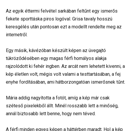
Az egyik éttermi felvétel sarkában feltűnt egy ismerős
fekete sporttáska piros logóval. Grisa tavaly hosszú
keresgélés után pontosan ezt a modellt rendelte meg az
internetről.
Egy másik, kávézóban készült képen az üvegajtó
tükröződésében egy magas férfi homályos alakja
rajzolódott ki fehér ingben. Az arcát nem lehetett kivenni, a
kép életlen volt, mégis volt valami a testtartásában, a fej
enyhe fordításában, ami hátborzongatóan ismerősnek tűnt.
Mária addig nagyította a fotót, amíg a kép már csak
széteső pixelekből állt. Minél rosszabb lett a minőség,
annál biztosabb lett benne, hogy nem téved.
A férfi minden egyes képen a háttérben maradt. Hol a kép