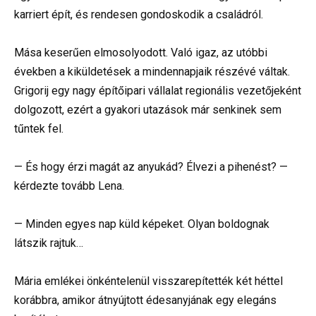
karriert épít, és rendesen gondoskodik a családról.
Mása keserűen elmosolyodott. Való igaz, az utóbbi
években a kiküldetések a mindennapjaik részévé váltak.
Grigorij egy nagy építőipari vállalat regionális vezetőjeként
dolgozott, ezért a gyakori utazások már senkinek sem
tűntek fel.
— És hogy érzi magát az anyukád? Élvezi a pihenést? —
kérdezte tovább Lena.
— Minden egyes nap küld képeket. Olyan boldognak
látszik rajtuk…
Mária emlékei önkéntelenül visszarepítették két héttel
korábbra, amikor átnyújtott édesanyjának egy elegáns