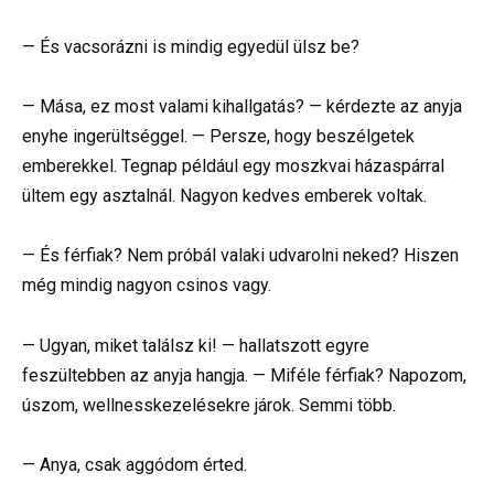
— És vacsorázni is mindig egyedül ülsz be?
— Mása, ez most valami kihallgatás? — kérdezte az anyja
enyhe ingerültséggel. — Persze, hogy beszélgetek
emberekkel. Tegnap például egy moszkvai házaspárral
ültem egy asztalnál. Nagyon kedves emberek voltak.
— És férfiak? Nem próbál valaki udvarolni neked? Hiszen
még mindig nagyon csinos vagy.
— Ugyan, miket találsz ki! — hallatszott egyre
feszültebben az anyja hangja. — Miféle férfiak? Napozom,
úszom, wellnesskezelésekre járok. Semmi több.
— Anya, csak aggódom érted.