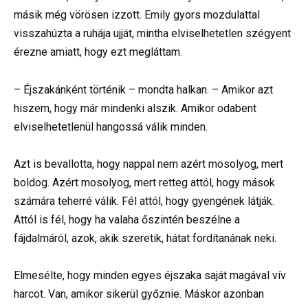
másik még vörösen izzott. Emily gyors mozdulattal
visszahúzta a ruhája ujját, mintha elviselhetetlen szégyent
érezne amiatt, hogy ezt megláttam.
– Éjszakánként történik – mondta halkan. – Amikor azt
hiszem, hogy már mindenki alszik. Amikor odabent
elviselhetetlenül hangossá válik minden.
Azt is bevallotta, hogy nappal nem azért mosolyog, mert
boldog. Azért mosolyog, mert retteg attól, hogy mások
számára teherré válik. Fél attól, hogy gyengének látják.
Attól is fél, hogy ha valaha őszintén beszélne a
fájdalmáról, azok, akik szeretik, hátat fordítanának neki.
Elmesélte, hogy minden egyes éjszaka saját magával vív
harcot. Van, amikor sikerül győznie. Máskor azonban