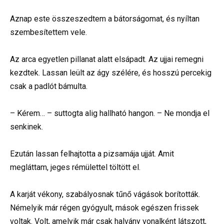
Aznap este összeszedtem a bátorságomat, és nyíltan
szembesítettem vele.
Az arca egyetlen pillanat alatt elsápadt. Az ujjai remegni
kezdtek. Lassan leült az ágy szélére, és hosszú percekig
csak a padlót bámulta.
– Kérem… – suttogta alig hallható hangon. – Ne mondja el
senkinek.
Ezután lassan felhajtotta a pizsamája ujját. Amit
megláttam, jeges rémülettel töltött el.
A karját vékony, szabályosnak tűnő vágások borították.
Némelyik már régen gyógyult, mások egészen frissek
voltak. Volt, amelyik már csak halvány vonalként látszott,