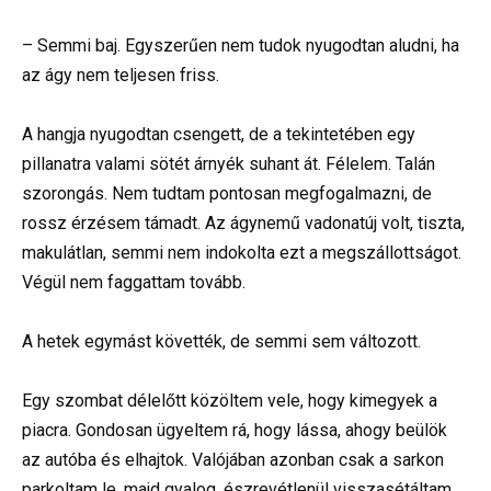
– Semmi baj. Egyszerűen nem tudok nyugodtan aludni, ha
az ágy nem teljesen friss.
A hangja nyugodtan csengett, de a tekintetében egy
pillanatra valami sötét árnyék suhant át. Félelem. Talán
szorongás. Nem tudtam pontosan megfogalmazni, de
rossz érzésem támadt. Az ágynemű vadonatúj volt, tiszta,
makulátlan, semmi nem indokolta ezt a megszállottságot.
Végül nem faggattam tovább.
A hetek egymást követték, de semmi sem változott.
Egy szombat délelőtt közöltem vele, hogy kimegyek a
piacra. Gondosan ügyeltem rá, hogy lássa, ahogy beülök
az autóba és elhajtok. Valójában azonban csak a sarkon
parkoltam le, majd gyalog, észrevétlenül visszasétáltam.