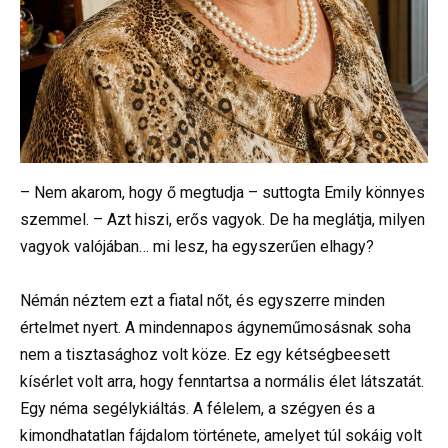
– Nem akarom, hogy ő megtudja – suttogta Emily könnyes
szemmel. – Azt hiszi, erős vagyok. De ha meglátja, milyen
vagyok valójában… mi lesz, ha egyszerűen elhagy?
Némán néztem ezt a fiatal nőt, és egyszerre minden
értelmet nyert. A mindennapos ágyneműmosásnak soha
nem a tisztasághoz volt köze. Ez egy kétségbeesett
kísérlet volt arra, hogy fenntartsa a normális élet látszatát.
Egy néma segélykiáltás. A félelem, a szégyen és a
kimondhatatlan fájdalom története, amelyet túl sokáig volt