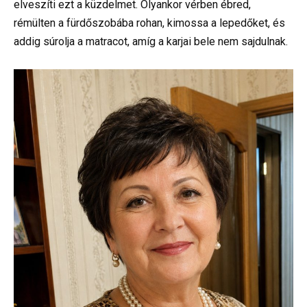
elveszíti ezt a küzdelmet. Olyankor vérben ébred,
rémülten a fürdőszobába rohan, kimossa a lepedőket, és
addig súrolja a matracot, amíg a karjai bele nem sajdulnak.