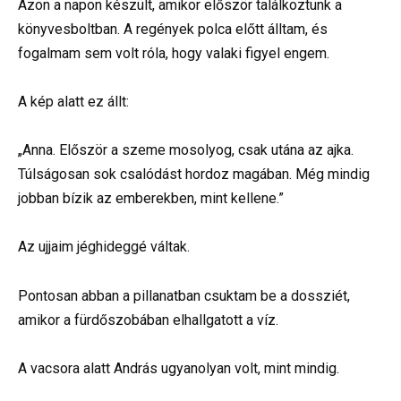
Azon a napon készült, amikor először találkoztunk a
könyvesboltban. A regények polca előtt álltam, és
fogalmam sem volt róla, hogy valaki figyel engem.
A kép alatt ez állt:
„Anna. Először a szeme mosolyog, csak utána az ajka.
Túlságosan sok csalódást hordoz magában. Még mindig
jobban bízik az emberekben, mint kellene.”
Az ujjaim jéghideggé váltak.
Pontosan abban a pillanatban csuktam be a dossziét,
amikor a fürdőszobában elhallgatott a víz.
A vacsora alatt András ugyanolyan volt, mint mindig.