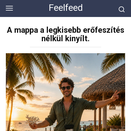
Перейти
Feelfeed
к
контенту
A mappa a legkisebb erőfeszítés
nélkül kinyílt.