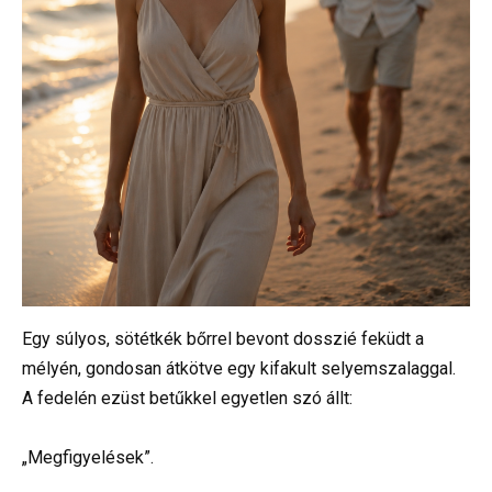
Egy súlyos, sötétkék bőrrel bevont dosszié feküdt a
mélyén, gondosan átkötve egy kifakult selyemszalaggal.
A fedelén ezüst betűkkel egyetlen szó állt:
„Megfigyelések”.