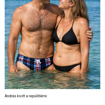
András kivitt a repülőtérre.