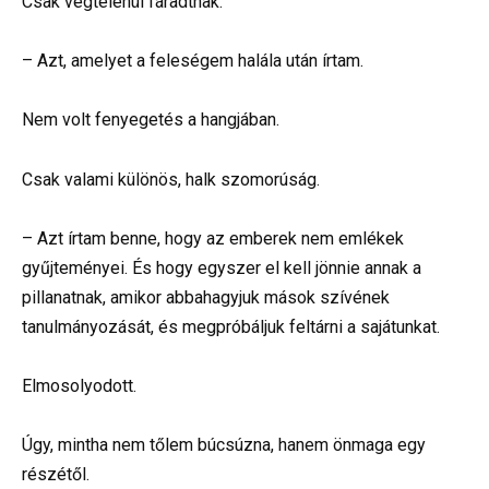
Csak végtelenül fáradtnak.
– Azt, amelyet a feleségem halála után írtam.
Nem volt fenyegetés a hangjában.
Csak valami különös, halk szomorúság.
– Azt írtam benne, hogy az emberek nem emlékek
gyűjteményei. És hogy egyszer el kell jönnie annak a
pillanatnak, amikor abbahagyjuk mások szívének
tanulmányozását, és megpróbáljuk feltárni a sajátunkat.
Elmosolyodott.
Úgy, mintha nem tőlem búcsúzna, hanem önmaga egy
részétől.