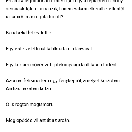
És ami a legfontosabb: miért tűnt úgy a repülőtéren, hogy
nemcsak tőlem búcsúzik, hanem valami elkerülhetetlentől
is, amiről már régóta tudott?
Körülbelül fél év telt el.
Egy este véletlenül találkoztam a lányával.
Egy kortárs művészeti jótékonysági kiállításon történt.
Azonnal felismertem egy fényképről, amelyet korábban
András házában láttam.
Ő is rögtön megismert.
Meglepődés villant át az arcán.