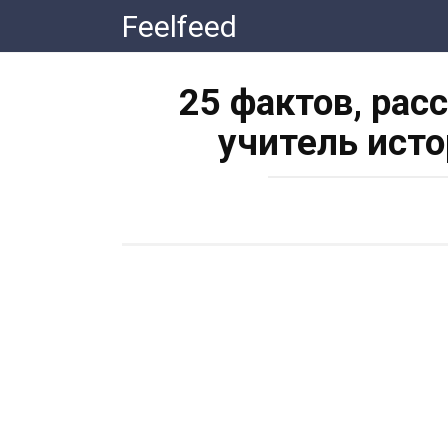
Перейти
Feelfeed
к
контенту
25 фактов, рас
учитель исто