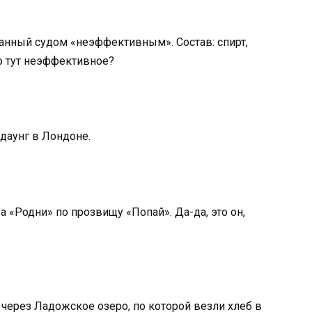
нанный судом «неэффективным». Состав: спирт,
о тут неэффективное?
даунг в Лондоне.
а «Родни» по прозвищу «Попай». Да-да, это он,
 через Ладожское озеро, по которой везли хлеб в