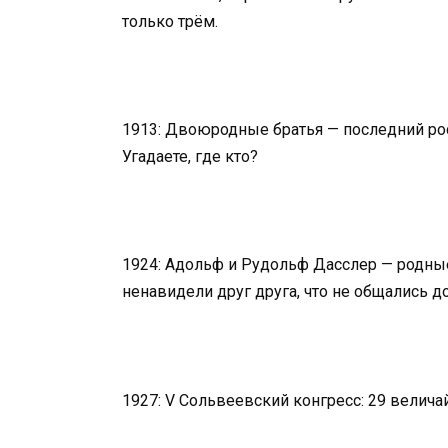
только трём.
1913: Двоюродные братья — последний росс
Угадаете, где кто?
1924: Адольф и Рудольф Дасслер — родные 
ненавидели друг друга, что не общались д
1927: V Сольвеевский конгресс: 29 велич