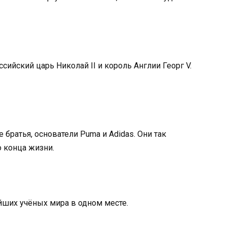
ийский царь Николай II и король Англии Георг V.
братья, основатели Puma и Adidas. Они так
о конца жизни.
айших учёных мира в одном месте.