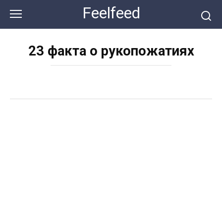
Перейти
Feelfeed
к
контенту
23 факта о рукопожатиях